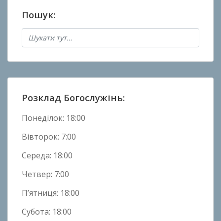
а
Пошук:
н
о
в
Н
о
в
и
Розклад Богослужінь:
н
и
Понеділок: 18:00
Вівторок: 7:00
Середа: 18:00
Четвер: 7:00
П’ятниця: 18:00
Субота: 18:00