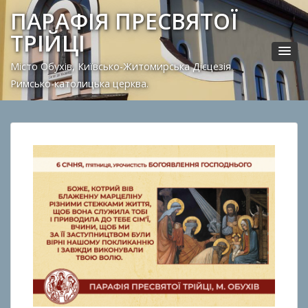
ПАРАФІЯ ПРЕСВЯТОЇ
ТРІЙЦІ
Місто Обухів, Київсько-Житомирська Дієцезія.
Римсько-католицька церква.