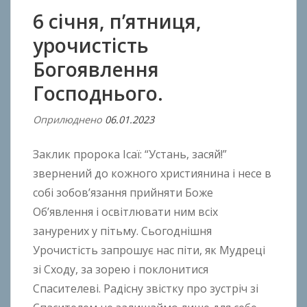
6 січня, п’ятниця,
урочистість
Богоявлення
Господнього.
Оприлюднено
06.01.2023
В
і
Заклик пророка Ісаї: “Устань, засяй!”
д
A
звернений до кожного християнина і несе в
n
собі зобов’язання прийняти Боже
t
Об’явлення і освітлювати ним всіх
o
занурених у пітьму. Сьогоднішня
n
Урочистість запрошує нас піти, як Мудреці
B
зі Сходу, за зорею і поклонитися
o
Спасителеві. Радісну звістку про зустріч зі
k