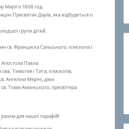
у Марії о 16:00 год.
ацію Пресвятих Дарів, яка відбудеться о
молодшої групи дітей.
мин св. Франциска Сальського, єпископа і
. Апостола Павла.
 свв. Тимотея і Тита, єпископів.
в. Ангеліни Мерічі, діви.
н св. Томи Аквінського, пресвітера
 разом для нашої парафії!!!
ибирання храму родини: