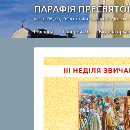
ПАРАФІЯ ПРЕСВЯТОЇ
Місто Обухів, Київсько-Житомирська Дієцезія.
Головна
Галерея 2.0
Будова орга