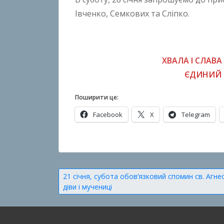
Івченко, Семкових та Сліпко.
ХВАЛА І СЛАВА 
ЄДИНИЙ 
Поширити це:
Facebook
X
Telegram
О
п
у
Навігація
21 січня, субота обов’язковий спомин св. Агнес
б
діви і мучениці
записів
л
і
к