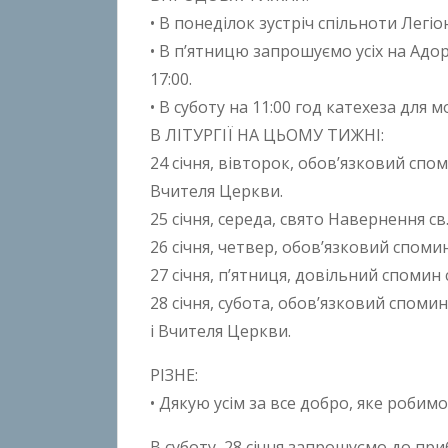
• В понеділок зустріч спільноти Легіон
• В п’ятницю запрошуємо усіх на Адор
17:00.
• В суботу на 11:00 год катехеза для 
В ЛІТУРГІЇ НА ЦЬОМУ ТИЖНІ:
24 січня, вівторок, обов’язковий спо
Вчителя Церкви.
25 січня, середа, свято Навернення св
26 січня, четвер, обов’язковий спомин
27 січня, п’ятниця, довільний спомин с
28 січня, субота, обов’язковий споми
і Вчителя Церкви.
РІЗНЕ:
• Дякую усім за все добро, яке робимо
В суботу, 28 січня запрошуємо до пр