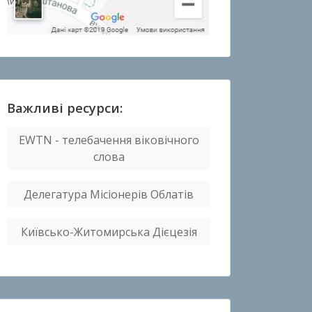
Важливі ресурси:
EWTN - телебачення віковічного
слова
Делегатура Місіонерів Облатів
Київсько-Житомирська Дієцезія