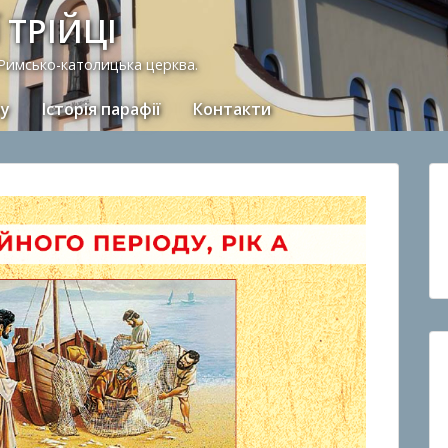
 ТРІЙЦІ
 Римсько-католицька церква.
ну
Історія парафії
Контакти