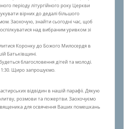
ного періоду літургійного року Церкви
нукувати вірних до дедалі більшого
ом. Заохочую, знайти сьогодні час, щоб
поспілкуватися над вибраним уривком зі
олитися Коронку до Божого Милосердя в
шій Батьківщині.
дбудеться благословення дітей та молоді.
 11:30. Щиро запрошуємо.
тирських відвідин в нашій парафії. Дякую
олитву, розмови та пожертви. Заохочуємо
 священика для освячення Ваших помешкань