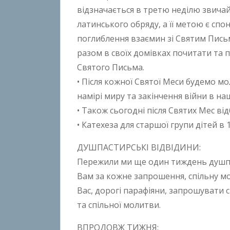
t
відзначається в третю неділю звичай
o
латинського обряду, а її метою є спо
n
поглиблення взаємин зі Святим Письм
B
разом в своїх домівках почитати та 
o
Святого Письма.
k
• Після кожної Святої Меси будемо м
h
o
намірі миру та закінчення війни в на
n
• Також сьогодні після Святих Мес ві
k
• Катехеза для старшої групи дітей в
o
ДУШПАСТИРСЬКІ ВІДВІДИНИ:
Пережили ми ще один тиждень душпас
Вам за кожне запрошення, спільну м
Вас, дорогі парафіяни, запрошувати
та спільної молитви.
ВПРОДОВЖ ТИЖНЯ: