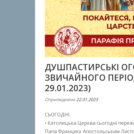
ДУШПАСТИРСЬКІ ОГ
ЗВИЧАЙНОГО ПЕРІОДУ
29.01.2023)
Оприлюднено
22.01.2023
В
і
СЬОГОДНІ:
д
A
• Католицька Церква сьогодні переж
n
Папа Франциск Апостольським Листом