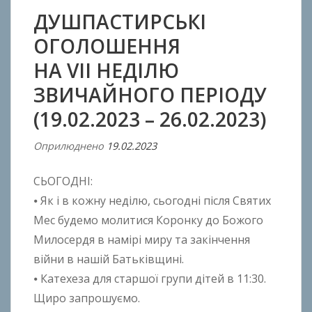
ДУШПАСТИРСЬКІ
ОГОЛОШЕННЯ
НA VII НЕДІЛЮ
ЗВИЧАЙНОГО ПЕРІОДУ
(19.02.2023 – 26.02.2023)
Оприлюднено
19.02.2023
В
і
СЬОГОДНІ:
д
A
⦁ Як і в кожну неділю, сьогодні після Святих
n
Мес будемо молитися Коронку до Божого
t
Милосердя в намірі миру та закінчення
o
війни в нашій Батьківщині.
n
⦁ Катехеза для старшої групи дітей в 11:30.
B
Щиро запрошуємо.
o