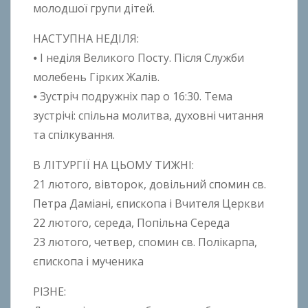
молодшої групи дітей.
НАСТУПНА НЕДІЛЯ:
⦁ I неділя Великого Посту. Після Служби
молебень Гірких Жалів.
⦁ Зустріч подружніх пар o 16:30. Тема
зустрічі: спільна молитва, духовні читання
та спілкування.
В ЛІТУРГІЇ НА ЦЬОМУ ТИЖНІ:
21 лютого, вівторок, довільний спомин св.
Петра Даміані, єпископа і Вчителя Церкви
22 лютого, середа, Попільна Середа
23 лютого, четвер, спомин св. Полікарпа,
єпископа і мученика
РІЗНЕ: