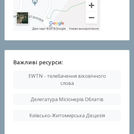
Важливі ресурси:
EWTN - телебачення віковічного
слова
Делегатура Місіонерів Облатів
Київсько-Житомирська Дієцезія