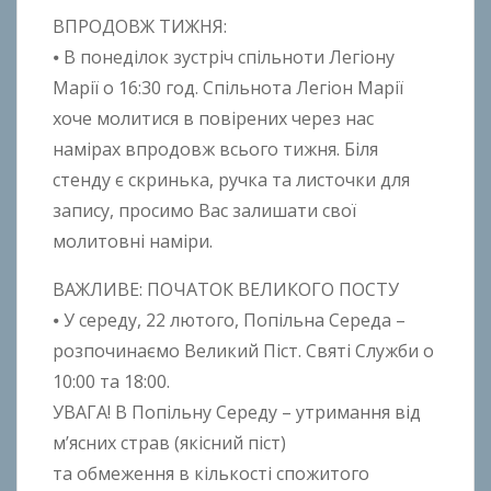
k
ВПРОДОВЖ ТИЖНЯ:
h
⦁ В понеділок зустріч спільноти Легіону
o
Марії о 16:30 год. Спільнота Легіон Марії
n
хоче молитися в повірених через нас
k
намірах впродовж всього тижня. Біля
o
стенду є скринька, ручка та листочки для
запису, просимо Вас залишати свої
молитовні наміри.
ВАЖЛИВЕ: ПОЧАТОК ВЕЛИКОГО ПОСТУ
⦁ У середу, 22 лютого, Попільна Середа –
розпочинаємо Великий Піст. Святі Служби о
10:00 та 18:00.
УВАГА! В Попільну Середу – утримання від
м’ясних страв (якісний піст)
та обмеження в кількості спожитого