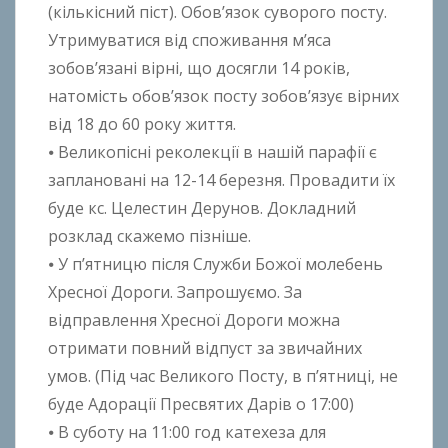
(кількісний піст). Обов’язок суворого посту.
Утримуватися від споживання м’яса
зобов’язані вірні, що досягли 14 років,
натомість обов’язок посту зобов’язує вірних
від 18 до 60 року життя.
⦁ Великопісні реколекції в нашій парафії є
заплановані на 12-14 березня. Провадити їх
буде кс. Целестин Дерунов. Докладний
розклад скажемо пізніше.
⦁ У п’ятницю після Служби Божої молебень
Хресної Дороги. Запрошуємо. За
відправлення Хресної Дороги можна
отримати повний відпуст за звичайних
умов. (Під час Великого Посту, в п’ятниці, не
буде Адорації Пресвятих Дарів о 17:00)
⦁ В суботу на 11:00 год катехеза для