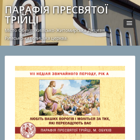
ПАРАФІЯ ПРЕСВЯТОЇ
ТРІЙЦІ
Місто Обухів, Київсько-Житомирська Дієцезія.
Римсько-католицька церква.