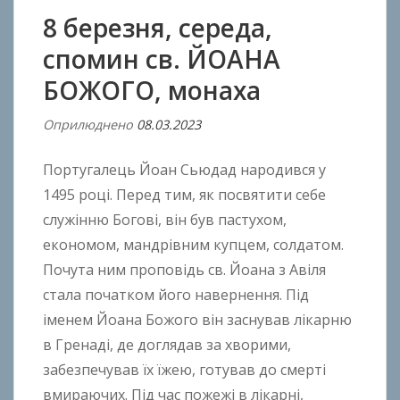
8 березня, середа,
спомин св. ЙОАНА
БОЖОГО, монаха
Оприлюднено
08.03.2023
В
і
Португалець Йоан Сьюдад народився у
д
A
1495 році. Перед тим, як посвятити себе
n
служінню Богові, він був пастухом,
t
економом, мандрівним купцем, солдатом.
o
Почута ним проповідь св. Йоана з Авіля
n
стала початком його навернення. Під
B
іменем Йоана Божого він заснував лікарню
o
в Гренаді, де доглядав за хворими,
k
забезпечував їх їжею, готував до смерті
h
o
вмираючих. Під час пожежі в лікарні,