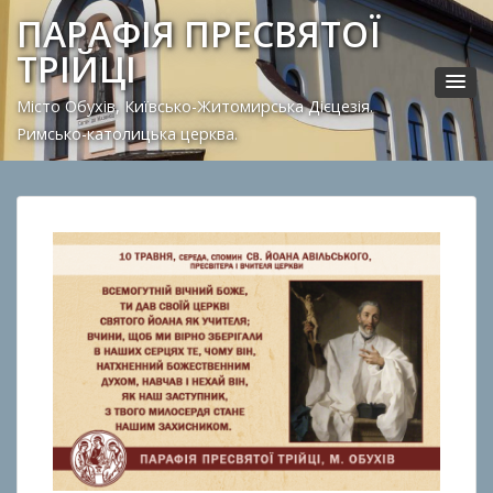
ПАРАФІЯ ПРЕСВЯТОЇ
ТРІЙЦІ
Місто Обухів, Київсько-Житомирська Дієцезія.
Римсько-католицька церква.