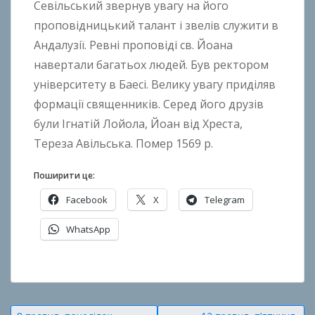
Севільський звернув увагу на його
k
проповідницький талант і звелів служити в
h
o
Андалузії. Ревні проповіді св. Йоана
n
навертали багатьох людей. Був ректором
k
університету в Баесі. Велику увагу приділяв
o
формації священників. Серед його друзів
були Ігнатій Лойола, Йоан від Хреста,
Тереза Авільська. Помер 1569 р.
Поширити це:
Facebook
X
Telegram
WhatsApp
О
п
у