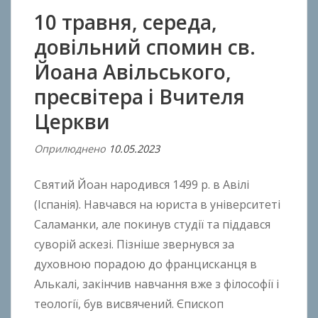
10 травня, середа,
довільний спомин св.
Йоана Авільського,
пресвітера і Вчителя
Церкви
Оприлюднено
10.05.2023
В
і
Святий Йоан народився 1499 р. в Авілі
д
A
(Іспанія). Навчався на юриста в університеті
n
Саламанки, але покинув студії та піддався
t
суворій аскезі. Пізніше звернувся за
o
духовною порадою до францисканця в
n
Алькалі, закінчив навчання вже з філософії і
B
теології, був висвячений. Єпископ
o