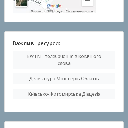
Важливі ресурси:
EWTN - телебачення віковічного
слова
Делегатура Місіонерів Облатів
Київсько-Житомирська Дієцезія