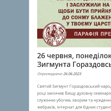
26 червня, понеділо
Зигмунта Гораздовсь
Оприлюднено
26.06.2023
В
і
Святий Зигмунт Гораздовський народ
д
A
році закінчив Вищу духовну семінарі
n
служінню убогим, хворим та нужденн
t
жебраків, інтернат для бідних студен
o