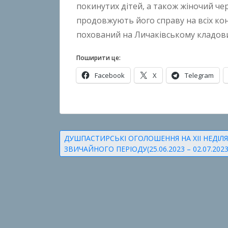
покинутих дітей, а також жіночий чер
n
продовжують його справу на всіх кон
B
похований на Личаківському кладови
o
k
Поширити це:
h
Facebook
X
Telegram
o
n
k
О
o
п
у
Навігація
ДУШПАСТИРСЬКІ ОГОЛОШЕННЯ НА ХІI НЕДІЛЯ
б
ЗВИЧАЙНОГО ПЕРІОДУ(25.06.2023 – 02.07.2023
записів
л
і
к
о
в
а