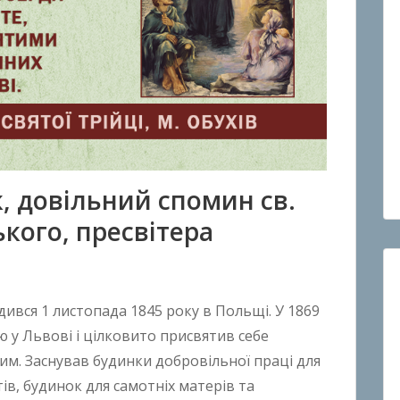
к, довільний спомин св.
кого, пресвітера
ився 1 листопада 1845 року в Польщі. У 1869
ю у Львові і цілковито присвятив себе
им. Заснував будинки добровільної праці для
тів, будинок для самотніх матерів та