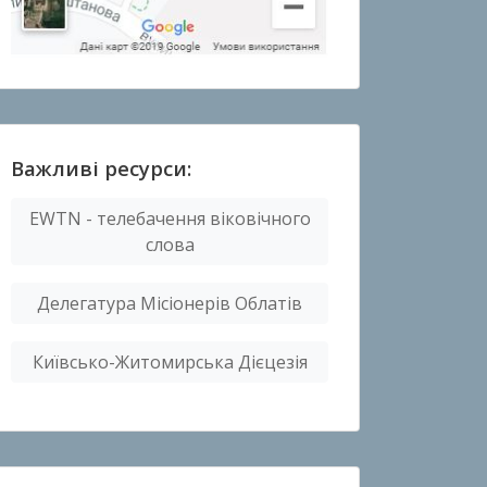
Важливі ресурси:
EWTN - телебачення віковічного
слова
Делегатура Місіонерів Облатів
Київсько-Житомирська Дієцезія