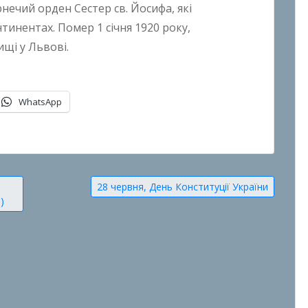
нечий орден Сестер св. Йосифа, які
тинентах. Помер 1 січня 1920 року,
щі у Львові.
WhatsApp
28 червня, День Конституції України
)