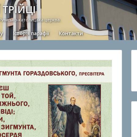
 ТРІЙЦІ
 Римсько-католицька церква.
ну
Історія парафії
Контакти