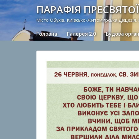
ПАРАФІЯ ПРЕСВЯТОЇ
Місто Обухів, Київсько-Житомирська Дієцезія.
Головна
Галерея 2.0
Будова орга