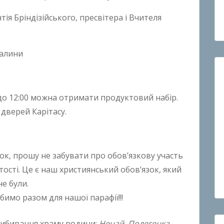
тія Бріндізійського, пресвітера і Вчителя
далини
0 до 12:00 можна отримати продуктовий набір.
дверей Карітасу.
сток, прошу не забувати про обов’язкову участь
стості. Це є наш християнський обов’язок, який
е були.
бимо разом для нашої парафії!!!
прибирання храму родини:
Нечай, Полегенка,