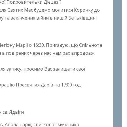
ної Покровительки Дієцезії.
після Святих Мес будемо молитися Коронку до
у та закінчення війни в нашій Батьківщині.
Легіону Марії о 16:30. Пригадую, що Спільнота
я в повірених через нас намірах впродовж
для запису, просимо Вас залишати свої
рацію Пресвятих Дарів на 17:00 год.
 св. Ядвіги
в. Аполлінарія, єпископа і мученика