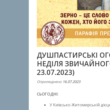
ДУШПАСТИРСЬКІ ОГ
НЕДІЛЯ ЗВИЧАЙНОГО 
23.07.2023)
Оприлюднено
16.07.2023
В
і
СЬОГОДНІ:
д
A
У Київсько-Житомирській дієцез
n