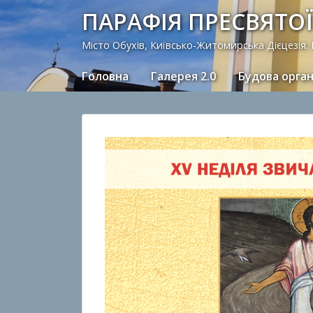
ПАРАФІЯ ПРЕСВЯТОЇ
Місто Обухів, Київсько-Житомирська Дієцезія.
Головна
Галерея 2.0
Будова орга