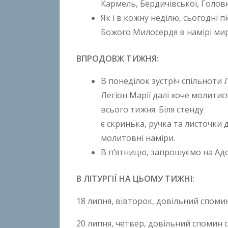
Кармель, Бердичівської, Голов
t
Як і в кожну неділю, сьогодні 
o
n
Божого Милосердя в намірі мир
B
o
ВПРОДОВЖ ТИЖНЯ:
k
В понеділок зустріч спільноти 
h
o
Легіон Марії далі хоче молитис
n
всього тижня. Біля стенду
k
є скринька, ручка та листочки 
o
молитовні наміри.
В п’ятницю, запрошуємо на Адо
В ЛІТУРГІЇ НА ЦЬОМУ ТИЖНІ:
18 липня, вівторок, довільний спомин
20 липня, четвер, довільний спомин с