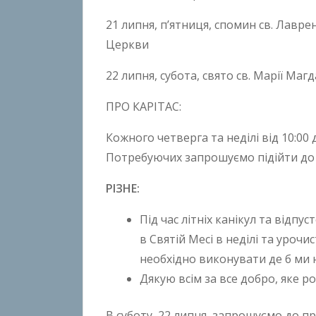
21 липня, п’ятниця, спомин св. Лаврен
Церкви
22 липня, субота, свято св. Марії Маг
ПРО КАРІТАС:
Кожного четверга та неділі від 10:0
Потребуючих запрошуємо підійти до 
РІЗНЕ:
Під час літніх канікул та відпу
в Святій Месі в неділі та урочи
необхідно виконувати де б ми н
Дякую всім за все добро, яке ро
В суботу, 22 липня, запрошуємо до 