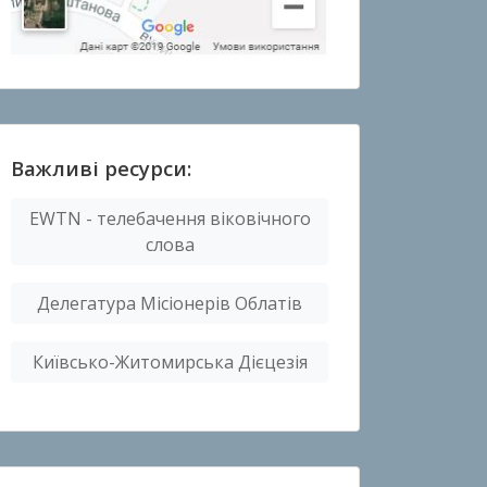
Важливі ресурси:
EWTN - телебачення віковічного
слова
Делегатура Місіонерів Облатів
Київсько-Житомирська Дієцезія