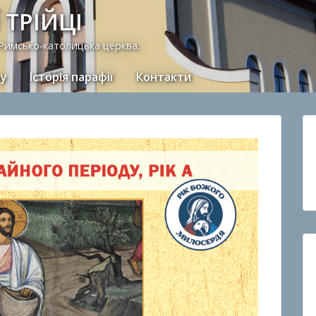
 ТРІЙЦІ
 Римсько-католицька церква.
ну
Історія парафії
Контакти