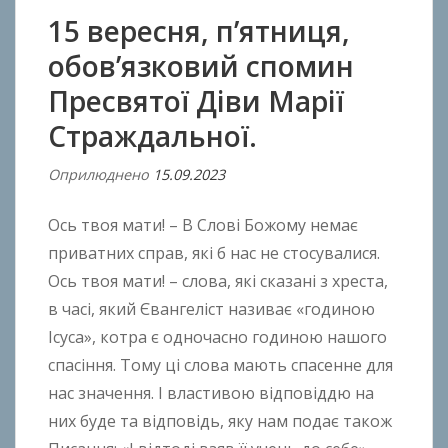
15 вересня, п’ятниця,
обов’язковий спомин
Пресвятої Діви Марії
Страждальної.
Оприлюднено
15.09.2023
В
і
Ось твоя мати! – В Слові Божому немає
д
A
приватних справ, які б нас не стосувалися.
n
Ось твоя мати! – слова, які сказані з хреста,
t
в часі, який Євангеліст називає «годиною
o
Ісуса», котра є одночасно годиною нашого
n
спасіння. Тому ці слова мають спасенне для
B
нас значення. І властивою відповіддю на
o
них буде та відповідь, яку нам подає також
k