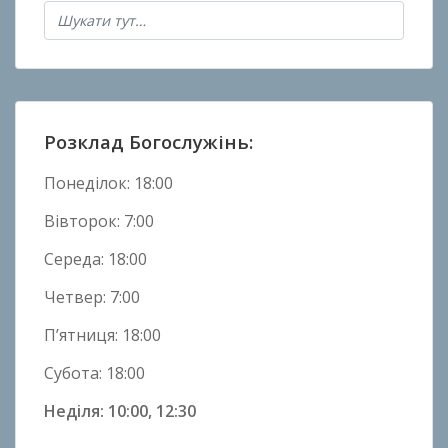
о
в
Н
о
в
и
Розклад Богослужінь:
н
и
Понеділок: 18:00
Вівторок: 7:00
Середа: 18:00
Четвер: 7:00
П’ятниця: 18:00
Субота: 18:00
Неділя: 10:00, 12:30