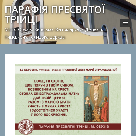
ПАРАФІЯ ПРЕСВЯТОЇ
ТРІЙЦІ
Місто Обухів, Київсько-Житомирська Дієцезія.
Римсько-католицька церква.