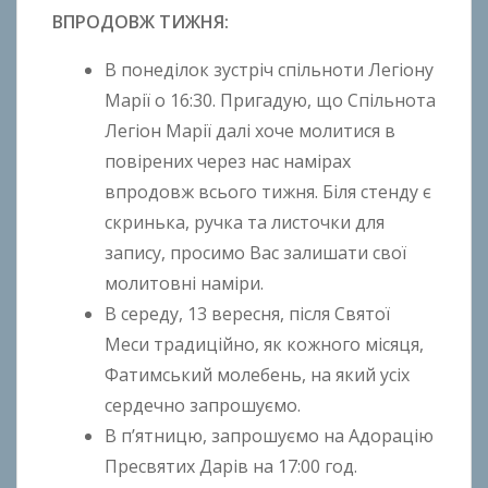
k
ВПРОДОВЖ ТИЖНЯ:
h
o
В понеділок зустріч спільноти Легіону
n
Марії о 16:30. Пригадую, що Спільнота
k
Легіон Марії далі хоче молитися в
o
повірених через нас намірах
впродовж всього тижня. Біля стенду є
скринька, ручка та листочки для
запису, просимо Вас залишати свої
молитовні наміри.
В середу, 13 вересня, після Святої
Меси традиційно, як кожного місяця,
Фатимський молебень, на який усіх
сердечно запрошуємо.
В п’ятницю, запрошуємо на Адорацію
Пресвятих Дарів на 17:00 год.