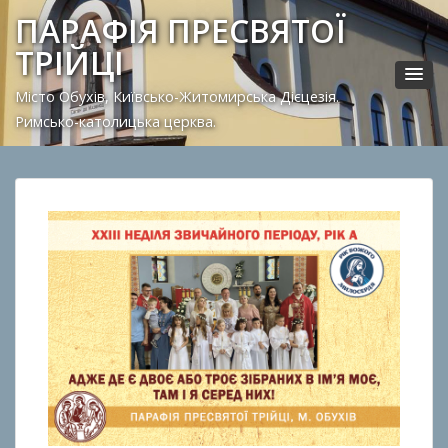
ПАРАФІЯ ПРЕСВЯТОЇ
ТРІЙЦІ
Місто Обухів, Київсько-Житомирська Дієцезія.
Римсько-католицька церква.