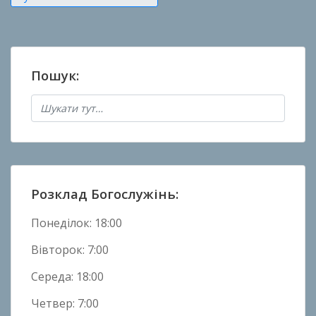
а
н
о
в
Пошук:
Н
о
в
и
н
и
Розклад Богослужінь:
Понеділок: 18:00
Вівторок: 7:00
Середа: 18:00
Четвер: 7:00