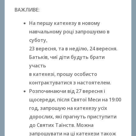
ВАЖЛИВЕ:
На першу катехезу в новому
навчальному році запрошуємо в
суботу,
23 вересня, та в неділю, 24 вересня.
Батьків, чиї діти будуть брати
участь
в катехезі, прошу особисто
контрактуватися з настоятелем.
Розпочинаючи від 27 вересня і
щосереди, після Святої Меси на 19:00
год, запрошую на катехезу усіх
дорослих, які прагнуть приступити
до Святих Таїнств. Можна
запрошувати на ці катехези також