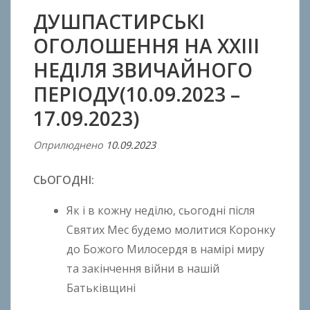
ДУШПАСТИРСЬКІ
ОГОЛОШЕННЯ НА ХXIII
НЕДІЛЯ ЗВИЧАЙНОГО
ПЕРІОДУ(10.09.2023 –
17.09.2023)
Оприлюднено
10.09.2023
В
і
СЬОГОДНІ:
д
A
Як і в кожну неділю, сьогодні після
n
Святих Мес будемо молитися Коронку
t
до Божого Милосердя в намірі миру
o
n
та закінчення війни в нашій
B
Батьківщині
o