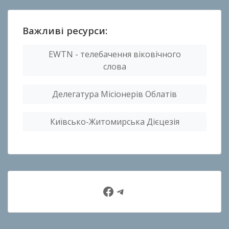
Важливі ресурси:
EWTN - телебачення віковічного
слова
Делегатура Місіонерів Облатів
Київсько-Житомирська Дієцезія
Facebook
Telegram