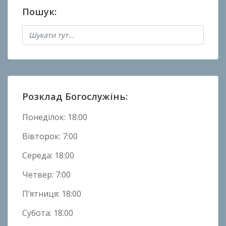
н
Пошук:
о
в
Н
о
в
и
н
Розклад Богослужінь:
и
Понеділок: 18:00
Вівторок: 7:00
Середа: 18:00
Четвер: 7:00
П’ятниця: 18:00
Субота: 18:00