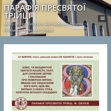
ПАРАФІЯ ПРЕСВЯТОЇ
ТРІЙЦІ
Місто Обухів, Київсько-Житомирська Дієцезія.
Римсько-католицька церква.