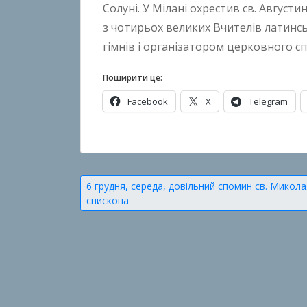
Солуні. У Мілані охрестив св. Август
n
з чотирьох великих Вчителів латинсь
B
гімнів і організатором церковного спі
o
k
Поширити це:
h
Facebook
X
Telegram
o
n
k
О
o
п
у
Навігація
6 грудня, середа, довільний спомин св. Микола
б
єпископа
записів
л
і
к
о
в
а