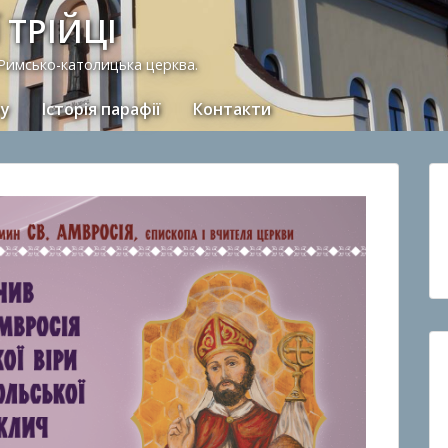
 ТРІЙЦІ
 Римсько-католицька церква.
ну
Історія парафії
Контакти