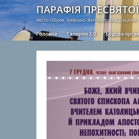
ПАРАФІЯ ПРЕСВЯТОЇ
Місто Обухів, Київсько-Житомирська Дієцезія.
Головна
Галерея 2.0
Будова орга