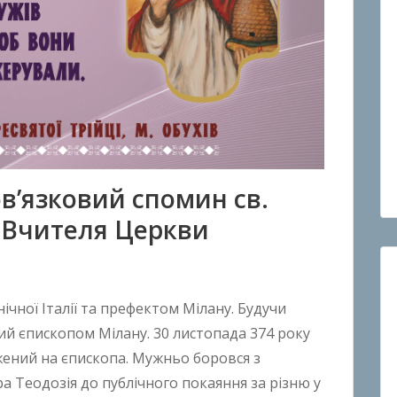
ов’язковий спомин св.
і Вчителя Церкви
ічної Італії та префектом Мілану. Будучи
ий єпископом Мілану. 30 листопада 374 року
жений на єпископа. Мужньо боровся з
а Теодозія до публічного покаяння за різню у