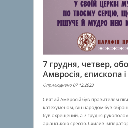
7 грудня, четвер, об
Амвросія, єпископа 
Оприлюднено
07.12.2023
В
і
Святий Амвросій був правителем півн
д
A
катехуменом, він народом був обран
n
був охрещений, а 7 грудня рукополо
t
аріанською єрессю. Схилив імператор
o