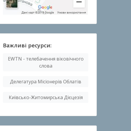
Важливі ресурси:
EWTN - телебачення віковічного
слова
Делегатура Місіонерів Облатів
Київсько-Житомирська Дієцезія