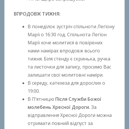
k
h
ВПРОДОВЖ ТИЖНЯ:
o
n
В понеділок зустріч спільноти Легіону
k
Марії о 16:30 год. Спільнота Легіон
o
Марії хоче молитися в повірених
нами намірах впродовж всього
тижня. Біля стенду є скринька, ручка
та листочки для запису, просимо Вас
залишати свої молитовні наміри.
В середу, катехеза для дорослих о
19:00.
В П’ятницю
Після Служби Божої
молебень Хресної Дороги.
За
відправлення Хресної Дороги можна
отримати повний відпуст за