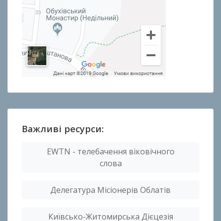
Важливі ресурси:
EWTN - телебачення віковічного
слова
Делегатура Місіонерів Облатів
Київсько-Житомирська Дієцезія