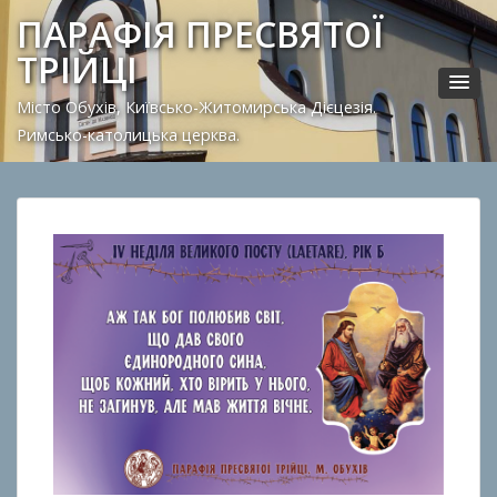
ПАРАФІЯ ПРЕСВЯТОЇ
ТРІЙЦІ
Місто Обухів, Київсько-Житомирська Дієцезія.
Римсько-католицька церква.