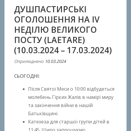
ДУШПАСТИРСЬКІ
ОГОЛОШЕННЯ НА IV
НЕДІЛЮ ВЕЛИКОГО
ПОСТУ (LAETARE)
(10.03.2024 – 17.03.2024)
Оприлюднено
10.03.2024
В
і
СЬОГОДНІ:
д
A
Після Святої Меси o 10:00 відбудеться
n
молебень Гірких Жалів в намірі миру
t
та закінчення війни в нашій
o
n
Батьківщині.
B
Катехеза для старшої групи дітей в
o
11:45. Щиро запрошуємо.