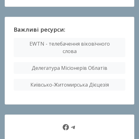
Важливі ресурси:
EWTN - телебачення віковічного
слова
Делегатура Місіонерів Облатів
Київсько-Житомирська Дієцезія
Facebook
Telegram