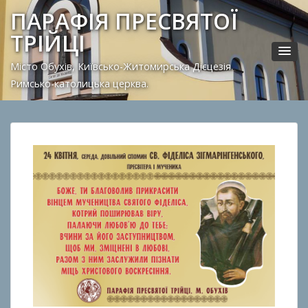
ПАРАФІЯ ПРЕСВЯТОЇ
ТРІЙЦІ
Місто Обухів, Київсько-Житомирська Дієцезія.
Римсько-католицька церква.