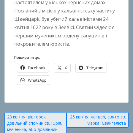
настоятелем у кількох чернечих домах.
k
Посланий з місією у кальвіністську частину
h
o
Швейцарії, був убитий кальвіністами 24
n
квітня 1622 року в Зеевісі. Святий Фіделіс є
k
першим мучеником ордену капуцинів і
o
покровителем юристів.
Поширити це:
Facebook
X
Telegram
WhatsApp
О
п
у
Навігація
23 квітня, вівторок,
25 квітня, четвер, свято св.
б
довільний спомин св. Юрія,
Марка, Євангеліста
записів
л
мученика, або довільний