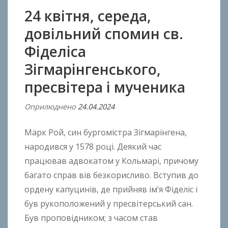
24 квітня, середа,
довільний спомин св.
Фіделіса
Зігмарінгенського,
пресвітера і мученика
Оприлюднено
24.04.2024
В
і
Марк Рой, син бургомістра Зігмарінгена,
д
A
народився у 1578 році. Деякий час
n
працював адвокатом у Кольмарі, причому
t
багато справ вів безкорисливо. Вступив до
o
ордену капуцинів, де прийняв ім’я Фіделіс і
n
був рукоположений у пресвітерський сан.
B
Був проповідником; з часом став
o