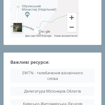
Важливі ресурси:
EWTN - телебачення віковічного
слова
Делегатура Місіонерів Облатів
Київсько-Житомирська Дієцезія