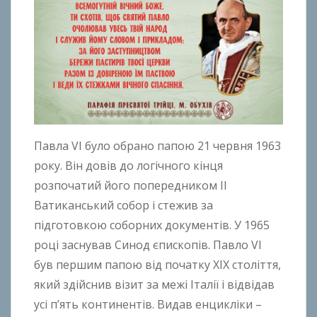
t
o
n
B
o
k
h
o
Павла VI було обрано папою 21 червня 1963
n
року. Він довів до логічного кінця
k
розпочатий його попередником II
o
Ватиканський собор і стежив за
підготовкою соборних документів. У 1965
році заснував Синод єпископів. Павло VI
був першим папою від початку XIX століття,
який здійснив візит за межі Італії і відвідав
усі п’ять континентів. Видав енцикліки –