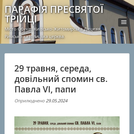
ПАРАФІЯ ПРЕСВЯТОЇ
ТРІЙЦІ
Місто Обухів, Київсько-Житомирська Дієцезія.
Римсько-католицька церква.
29 травня, середа,
довільний спомин св.
Павла VI, папи
Оприлюднено
29.05.2024
В
і
д
A
n