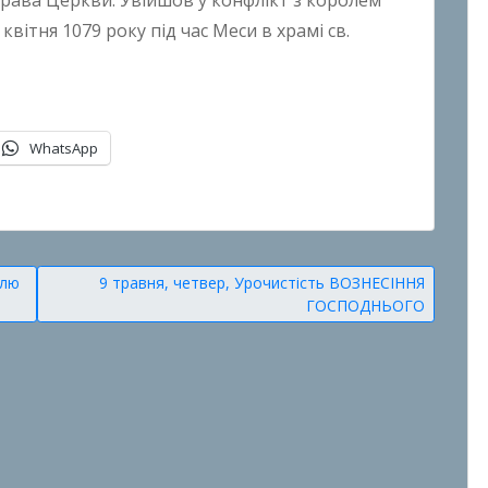
права Церкви. Увійшов у конфлікт з королем
вітня 1079 року під час Меси в храмі св.
WhatsApp
ілю
9 травня, четвер, Урочистість ВОЗНЕСІННЯ
ГОСПОДНЬОГО