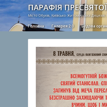
ПАРАФІЯ ПРЕСВЯТОЇ
Місто Обухів, Київсько-Житомирська Дієцезія.
Головна
Галерея 2.0
Будова орга