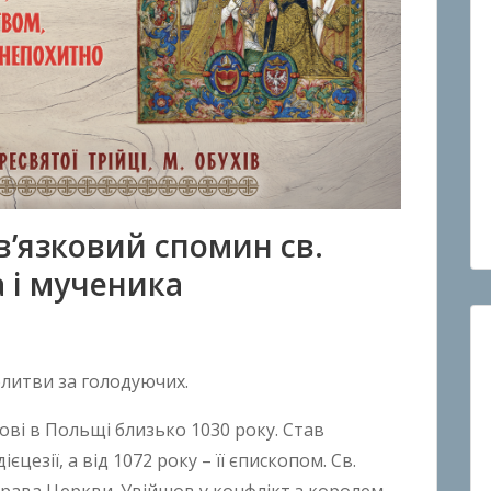
в’язковий спомин св.
а і мученика
олитви за голодуючих.
ві в Польщі близько 1030 року. Став
єцезії, а від 1072 року – її єпископом. Св.