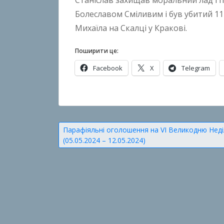
Станіслав захищав моральний лад і 
n
Болеславом Сміливим і був убитий 11 к
B
Михаїла на Скалці у Кракові.
o
k
Поширити це:
h
Facebook
X
Telegram
o
n
О
k
п
o
у
Навігація
Парафіяльні оголошення на VІ Великодню Нед
б
(05.05.2024 – 12.05.2024)
записів
л
і
к
о
в
а
н