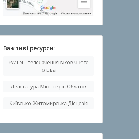
Важливі ресурси:
EWTN - телебачення віковічного
слова
Делегатура Місіонерів Облатів
Київсько-Житомирська Дієцезія