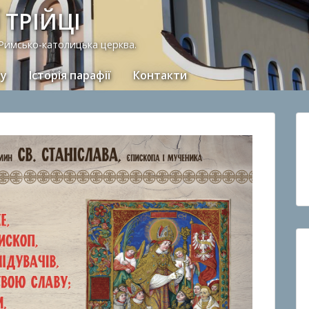
 ТРІЙЦІ
 Римсько-католицька церква.
ну
Історія парафії
Контакти