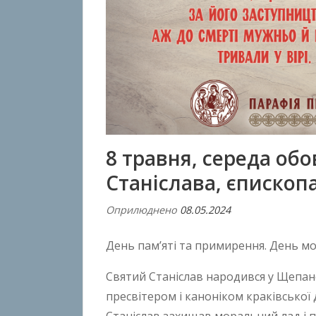
8 травня, середа обо
Станіслава, єпископ
Оприлюднено
08.05.2024
В
і
День пам’яті та примирення. День м
д
A
Святий Станіслав народився у Щепано
n
пресвітером і каноніком краківської ді
t
o