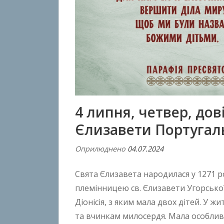
4 липня, четвер, до
Єлизавети Португал
Оприлюднено
04.07.2024
В
і
Свята Єлизавета народилася у 1271 р
д
A
племінницею св. Єлизавети Угорсько
n
Діонісія, з яким мала двох дітей. У 
t
та вчинкам милосердя. Мала особли
o