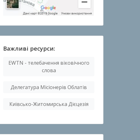
Важливі ресурси:
EWTN - телебачення віковічного
слова
Делегатура Місіонерів Облатів
Київсько-Житомирська Дієцезія