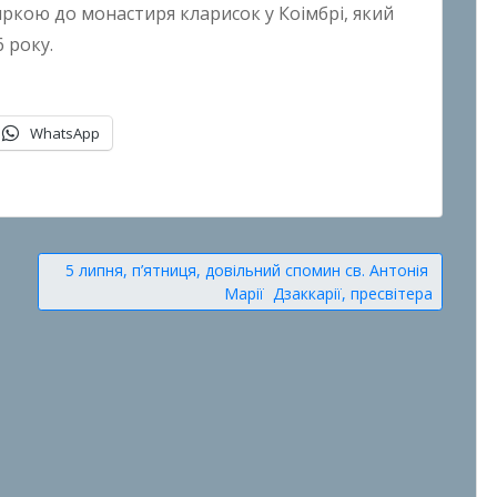
яркою до монастиря кларисок у Коімбрі, який
 року.
WhatsApp
5 липня, п’ятниця, довільний спомин св. Антонія
Марії Дзаккарії, пресвітера