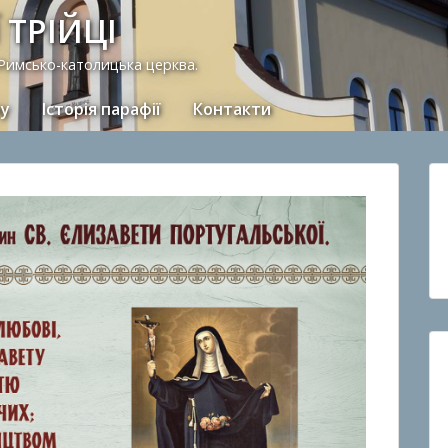
 ТРІЙЦІ
 Римсько-католицька церква.
ну
Історія парафії
Контакти