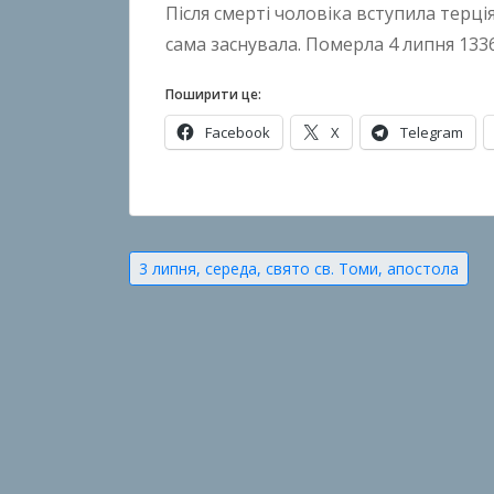
Після смерті чоловіка вступила терці
n
сама заснувала. Померла 4 липня 1336
B
o
Поширити це:
k
Facebook
X
Telegram
h
o
n
О
k
п
o
у
Навігація
3 липня, середа, свято св. Томи, апостола
б
записів
л
і
к
о
в
а
н