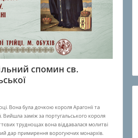
вільний спомин св.
ьської
оці. Вона була дочкою короля Арагонії та
ї. Вийшла заміж за португальського короля
життєвих труднощах вона віддавалася молитві
вий дар примирення ворогуючих монархів.