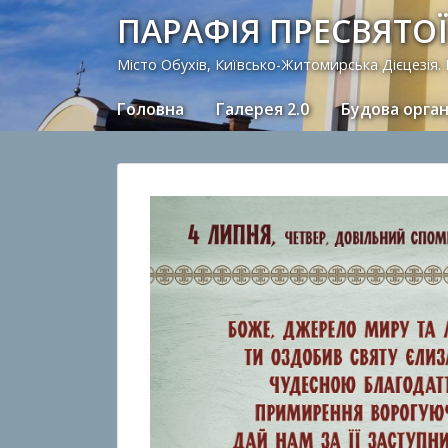
ПАРАФІЯ ПРЕСВЯТОЇ
Місто Обухів, Київсько-Житомирська Дієцезія.
Головна
Галерея 2.0
Будова орга