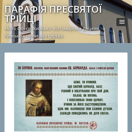
ПАРАФІЯ ПРЕСВЯТОЇ
ТРІЙЦІ
Місто Обухів, Київсько-Житомирська Дієцезія.
Римсько-католицька церква.