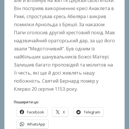
але й вплинув на життя Церкви своєї епохи.
h
o
Він посприяв викоріненню єресі Анаклета в
n
Римі, спростував єресь Абеляра і викрив
k
помилки Арнольда з Брешії. За наказом
o
Папи оголосив другий хрестовий похід. Мав
надзвичайний ораторський дар, за що його
звали “Медоточивий”. Був одним із
найбільших шанувальників Божої Матері.
Залишив багато проповідей та молитов на
Її честь, які ще й досі живлять нашу
побожність. Святий Бернард помер у
Клерво 20 серпня 1153 року.
Поширити це:
Facebook
X
Telegram
WhatsApp