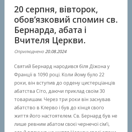
20 серпня, вівторок,
обов’язковий спомин св.
Бернарда, абата і
Вчителя Церкви.
Оприлюднено
20.08.2024
В
і
Святий Бернард народився біля Діжона у
д
A
Франції в 1090 році. Коли йому було 22
n
роки, він вступив до ордену цистерціанців
t
абатства Сіто, даючи приклад своїм 30
o
товаришам. Через три роки він заснував
n
абатство в Клерво і був до кінця свого
B
життя його настоятелем. Св. Бернард був не
o
лише ревним абатом своєї чернечої сім’ї,
k