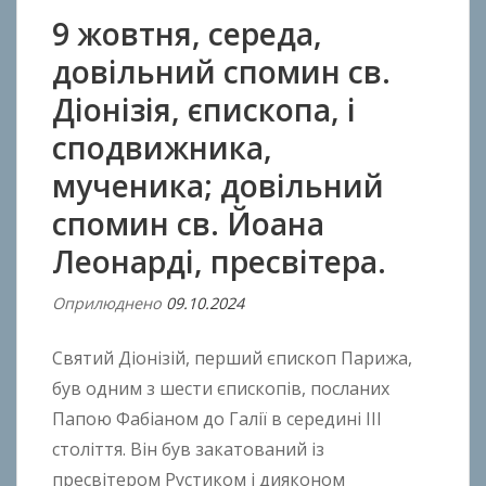
9 жовтня, середа,
довільний спомин св.
Діонізія, єпископа, і
сподвижника,
мученика; довільний
спомин св. Йоана
Леонарді, пресвітера.
Оприлюднено
09.10.2024
В
і
Святий Діонізій, перший єпископ Парижа,
д
A
був одним з шести єпископів, посланих
n
Папою Фабіаном до Галії в середині ІІІ
t
століття. Він був закатований із
o
пресвітером Рустиком і дияконом