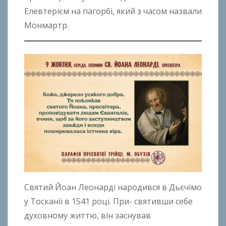
n
Елевтерієм на пагорбі, який з часом назвали
B
Монмартр.
o
k
h
o
n
k
o
Святий Йоан Леонарді народився в Дьєчімо
у Тосканії в 1541 році. При- святивши себе
духовному життю, він заснував