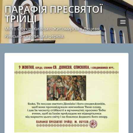
ПАРАФІЯ ПРЕСВЯТОЇ
ТРІЙЦІ
Місто Обухів, Київсько-Житомирська Дієцезія.
Римсько-католицька церква.