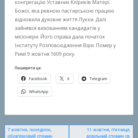
конгрегацію Уставних Кліриків Матері
Божої, яка ревною пастирською працею
відновила духовне життя Лукки. Далі
зайнявся вихованням кандидатів у
місіонери. Його справа дала початок
Інституту Розповсюдження Віри. Помер у
Римі 9 жовтня 1609 року.
Поширити це:
Facebook
X
Telegram
WhatsApp
О
п
у
Навігація
7 жовтня, понеділок,
11 жовтня, п’ятниця,
б
обов’язковий спомин
довільний спомин св.