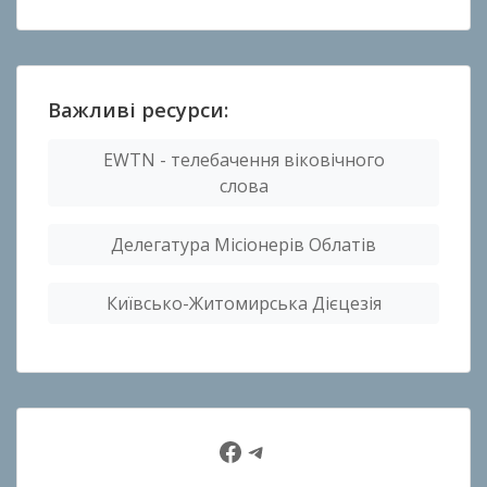
Важливі ресурси:
EWTN - телебачення віковічного
слова
Делегатура Місіонерів Облатів
Київсько-Житомирська Дієцезія
Facebook
Telegram