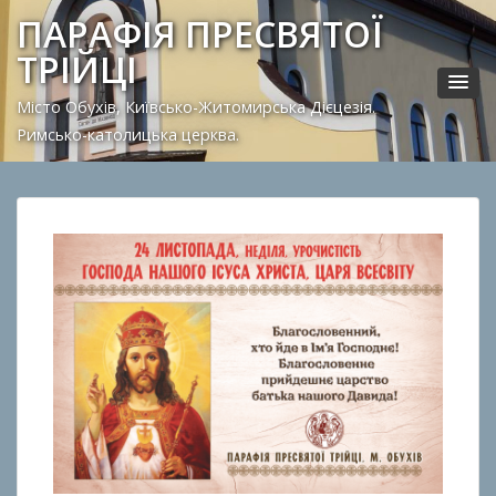
ПАРАФІЯ ПРЕСВЯТОЇ
ТРІЙЦІ
Місто Обухів, Київсько-Житомирська Дієцезія.
Римсько-католицька церква.