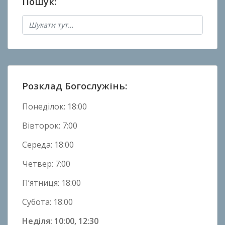
Пошук:
н
о
в
Н
о
в
и
Розклад Богослужінь:
н
и
Понеділок: 18:00
Вівторок: 7:00
Середа: 18:00
Четвер: 7:00
П’ятниця: 18:00
Субота: 18:00
Неділя: 10:00, 12:30