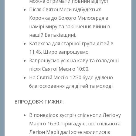
можна отримати повний відпуст.
o
Після Святої Меси відбудеться
k
Коронка до Божого Милосердя в
h
намірі миру та закінчення війни в
o
нашій Батьківщині.
n
Катехеза для старшої групи дітей в
k
11:45. Щиро запрошуємо.
o
Запрошуємо усіх на каву та солодощі
після Святої Меси о 10:00.
На Святій Месі о 12:30 буде уділено
благословення для дітей та молоді.
ВПРОДОВЖ ТИЖНЯ:
В понеділок зустріч спільноти Легіону
Марії о 16:30. Пригадую, що спільнота
Легіон Марії далі хоче молитися в