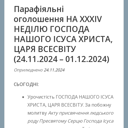
Парафіяльні
оголошення НА ХXXІV
НЕДІЛЮ ГОСПОДА
НАШОГО ІСУСА ХРИСТА,
ЦАРЯ ВСЕСВІТУ
(24.11.2024 – 01.12.2024)
Оприлюднено
24.11.2024
В
і
СЬОГОДНІ:
д
A
Урочистість ГОСПОДА НАШОГО ІСУСА
n
ХРИСТА, ЦАРЯ ВСЕСВІТУ. За побожну
t
молитву
Акту присвячення людського
o
n
роду Пресвятому Серцю Господа Ісуса
B