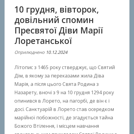
10 грудня, вівторок,
довільний спомин
Пресвятої Діви Марії
Лоретанської
Оприлюднено
10.12.2024
В
і
Літопис з 1465 року стверджує, що Святий
д
A
Дім, в якому за переказами жила Діва
n
Марія, а після цього Свята Родина з
t
Назарету, вночі з 9 на 10 грудня 1294 року
o
опинився в Лорето, на пагорбі, де він є і
n
досі. Санктуарій в Лорето став осередком
B
марійної побожності, де згадується тайна
o
Божого Втілення, і місцем навчання
k