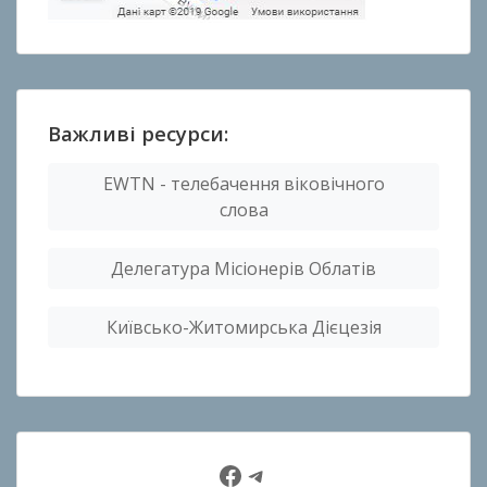
Важливі ресурси:
EWTN - телебачення віковічного
слова
Делегатура Місіонерів Облатів
Київсько-Житомирська Дієцезія
Facebook
Telegram