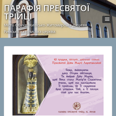
ПАРАФІЯ ПРЕСВЯТОЇ
ТРІЙЦІ
Місто Обухів, Київсько-Житомирська Дієцезія.
Римсько-католицька церква.