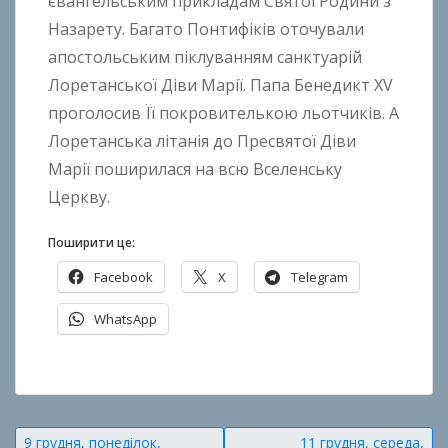
євангельським прикладам Святої Родини з
h
o
Назарету. Багато Понтифіків оточували
n
апостольським піклуванням санктуарій
k
Лоретанської Діви Марії. Папа Бенедикт XV
o
проголосив Її покровителькою льотчиків. А
Лоретанська літанія до Пресвятої Діви
Марії поширилася на всю Вселенську
Церкву.
Поширити це:
Facebook
X
Telegram
WhatsApp
О
п
у
Навігація
9 грудня, понеділок,
11 грудня, середа,