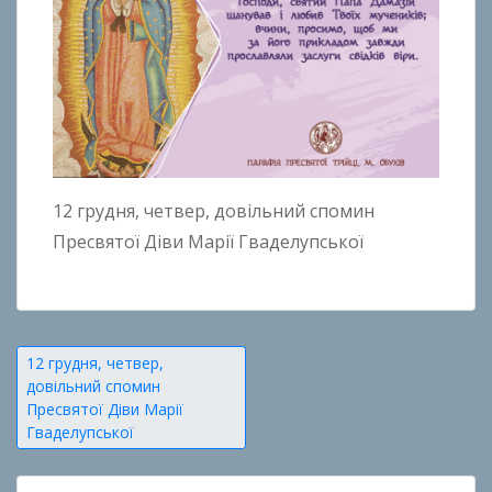
12 грудня, четвер, довільний спомин
Пресвятої Діви Марії Гваделупської
Навігація
12 грудня, четвер,
довільний спомин
записів
Пресвятої Діви Марії
Гваделупської