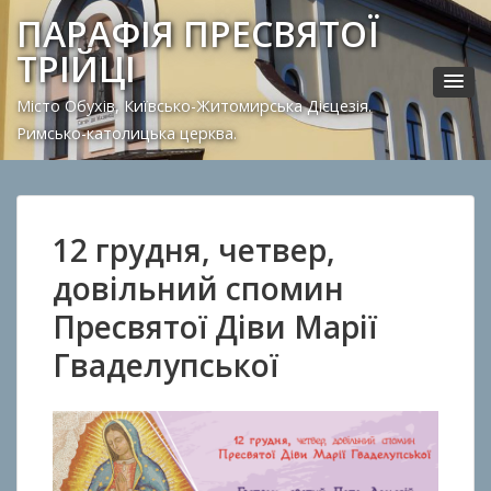
ПАРАФІЯ ПРЕСВЯТОЇ
ТРІЙЦІ
Місто Обухів, Київсько-Житомирська Дієцезія.
Римсько-католицька церква.
12 грудня, четвер,
довільний спомин
Пресвятої Діви Марії
Гваделупської