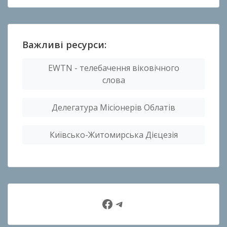
Важливі ресурси:
EWTN - телебачення віковічного
слова
Делегатура Місіонерів Облатів
Київсько-Житомирська Дієцезія
Facebook
Telegram