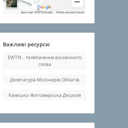
Важливі ресурси:
EWTN - телебачення віковічного
слова
Делегатура Місіонерів Облатів
Київсько-Житомирська Дієцезія