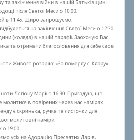
у та закінчення війни в нашій Батьківщині.
дощі після Святої Меси о 10:00.
ей в 11:45. Щиро запрошуємо.
відбудеться на закінчення Святої Меси o 12:30.
ини (коляда) в нашій парафії. Заохочую Вас
ка та отримати благословення для себе своєї
оти Живого розарію: «За померлу с. Клару».
ьноти Легіону Марії о 16:30. Пригадую, що
че молитися в повірених через нас намірах
енду є скринька, ручка та листочки для
свої молитовні наміри.
 о 19:00.
ємо усіх на Адорацію Пресвятих Дарів,