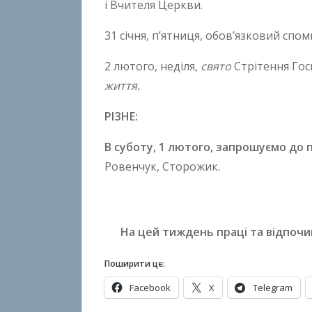
і Вчителя Церкви.
31 січня, п’ятниця, обов’язковий спом
2 лютого, неділя,
свято
Стрітення Го
життя.
РІЗНЕ:
В суботу,
1 лютого
, запрошуємо до 
Ровенчук, Сторожик.
На цей тиждень праці та відпочи
Поширити це:
Facebook
X
Telegram