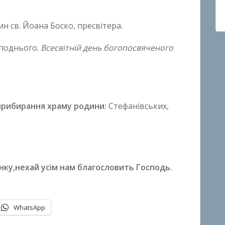
ин св. Йоана Боско, пресвітера.
споднього.
Всесвітній день богопосвяченого
прибирання храму родини:
Стефанівських,
нку,
нехай усім нам благословить Господь.
WhatsApp