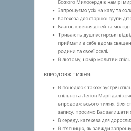
Божого Милосердя в намірі мир
t
Запрошуємо усіх на каву та соло
o
n
Катехеза для старшої групи діт
B
Благословення дітей та молоді 
o
Тривають душпастирські відвід
k
приймати в себе вдома священи
h
родини та своєї оселі.
o
В лютому, намір молитви спільн
n
k
ВПРОДОВЖ ТИЖНЯ:
o
В понеділок також зустріч спіл
спільнота Легіон Марії далі хо
впродовж всього тижня. Біля ст
запису, просимо Вас залишати 
В середу, катехеза для дорослих
В п’ятницю, як завжди запрошу