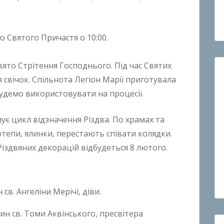
о Святого Причастя o 10:00.
вято Стрітення Господнього. Під час Святих
 свічок. Спільнота Легіон Марії приготувала
і будемо використовувати на процесії.
є цикл відзначення Різдва. По храмах та
тепи, ялинки, перестають співати колядки.
іздвяних декорацій відбудеться 8 лютого.
св. Ангеліни Мерічі, діви.
мин св. Томи Аквінського, пресвітера