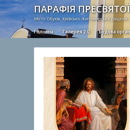
ПАРАФІЯ ПРЕСВЯТОЇ
Місто Обухів, Київсько-Житомирська Дієцезія.
Головна
Галерея 2.0
Будова орга