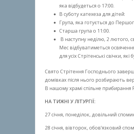
яка відбудеться о 17:00.
В суботу катехезa для дітей:
Група, яка готується до Першог
Старша група o 11:00.
В наступну неділю, 2 лютого, с
Мес відбуватиметься освячення
для усіх Стрітенські свічки, як
Свято Стрітення Господнього завершу
домівках після нього розбирають вер
В нашому храмі спільне прибирання Р
НА ТИЖНІ У ЛІТУРГІЇ:
27 січня, понеділок, довільний спомин 
28 січня, вівторок, обов’язковий спо