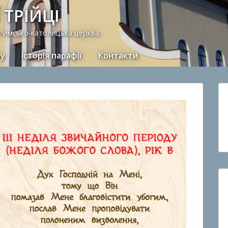
 ТРІЙЦІ
 Римсько-католицька церква.
ну
Історія парафії
Контакти