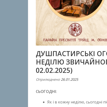
ДУШПАСТИРСЬКІ ОГ
НЕДІЛЮ ЗВИЧАЙНОГО 
02.02.2025)
Оприлюднено
26.01.2025
В
і
СЬОГОДНІ:
д
A
Як і в кожну неділю, сьогодні 
n