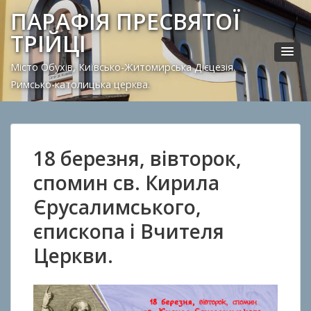
ПАРАФІЯ ПРЕСВЯТОЇ
ТРІЙЦІ
Місто Обухів, Київсько-Житомирська Дієцезія.
Римсько-католицька церква.
18 березня, вівторок,
спомин св. Кирила
Єрусалимського,
єпископа і Вчителя
Церкви.