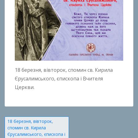
18 березня, вівторок, спомин св. Кирила
Єрусалимського, єпископа і Вчителя
Церкви.
Навігація
18 березня, вівторок,
спомин св. Кирила
записів
Єрусалимського, єпископа і