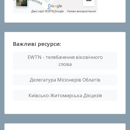
Важливі ресурси:
EWTN - телебачення віковічного
слова
Делегатура Місіонерів Облатів
Київсько-Житомирська Дієцезія