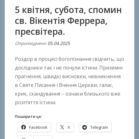
5 квітня, субота, спомин
св. Вікентія Феррера,
пресвітера.
Оприлюднено
05.04.2025
В
і
Роздор в процесі богопізнання свідчить, що
д
A
дослідники так і не почули істини. Приземні
n
прагнення, швидкі висновки, невникнення
t
в Святе Писання і Вчення Церкви, галас,
o
крик, скандування – ознаки близького вже
n
розп’яття Істини.
B
o
Поширити це:
k
Facebook
X
Telegram
h
o