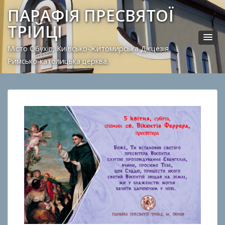
ПАРАФІЯ ПРЕСВЯТОЇ
ТРІЙЦІ
Місто Обухів, Київсько-Житомирська Дієцезія.
Римсько-католицька церква.