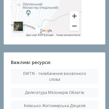
Важливі ресурси:
EWTN - телебачення віковічного
слова
Делегатура Місіонерів Облатів
Київсько-Житомирська Дієцезія