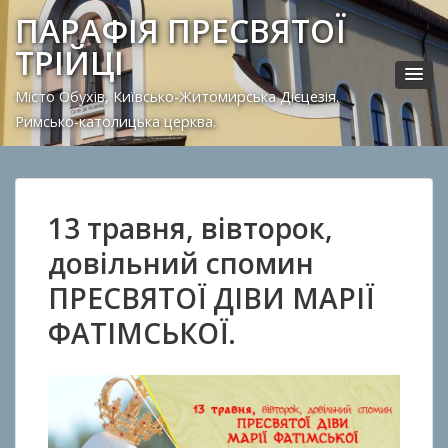
ПАРАФІЯ ПРЕСВЯТОЇ
ТРІЙЦІ
Місто Обухів, Київсько-Житомирська Дієцезія.
Римсько-католицька церква.
13 травня, вівторок,
довільний спомин
ПРЕСВЯТОЇ ДІВИ МАРІЇ
ФАТІМСЬКОЇ.