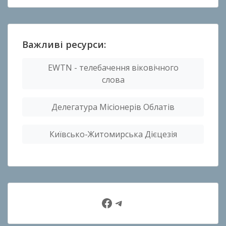
Важливі ресурси:
EWTN - телебачення віковічного
слова
Делегатура Місіонерів Облатів
Київсько-Житомирська Дієцезія
Facebook
Telegram