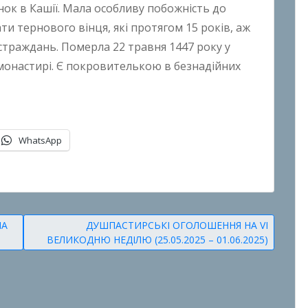
нок в Кашії. Мала особливу побожність до
ти тернового вінця, які протягом 15 років, аж
 страждань. Померла 22 травня 1447 року у
в монастирі. Є покровителькою в безнадійних
WhatsApp
НА
ДУШПАСТИРСЬКІ ОГОЛОШЕННЯ НА VI
ВЕЛИКОДНЮ НЕДІЛЮ (25.05.2025 – 01.06.2025)