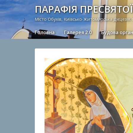
ПАРАФІЯ ПРЕСВЯТОЇ
Місто Обухів, Київсько-Житомирська Дієцезія.
Головна
Галерея 2.0
Будова орга