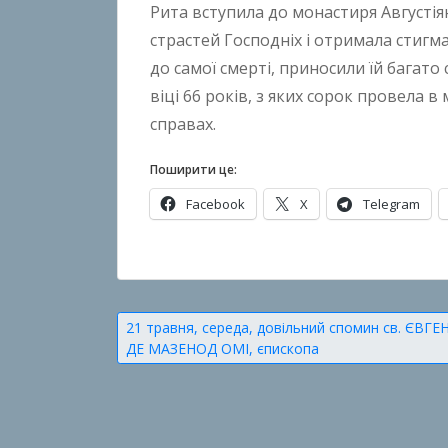
Рита вступила до монастиря Августія
n
страстей Господніх і отримала стигма
B
до самої смерті, приносили їй багато
o
віці 66 років, з яких сорок провела 
k
справах.
h
o
Поширити це:
n
k
Facebook
X
Telegram
o
О
п
у
Навігація
21 травня, середа, довільний спомин св. ЄВГЕ
б
ДЕ МАЗЕНОД ОМІ, єпископа
записів
л
і
к
о