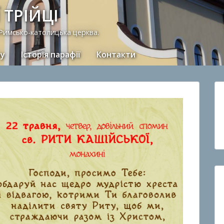
 ТРІЙЦІ
 Римсько-католицька церква.
ну
Історія парафії
Контакти