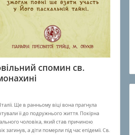
овільний спомин св.
монахині
Італії. Ще в ранньому віці вона прагнула
отували її до подружнього життя. Покірна
утального чоловіка, який став причиною
ік загинув, а діти померли під час епідемії. Св.