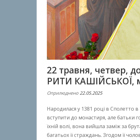
22 травня, четвер, д
РИТИ КАШІЙСЬКОЇ, 
Оприлюднено
22.05.2025
В
і
Народилася у 1381 році в Сполетто в 
д
A
вступити до монастиря, але батьки г
n
їхній волі, вона вийшла заміж за бр
t
багатьох її страждань. Згодом її чолов
o