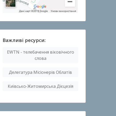
Важливі ресурси:
EWTN - телебачення віковічного
слова
Делегатура Місіонерів Облатів
Київсько-Житомирська Дієцезія