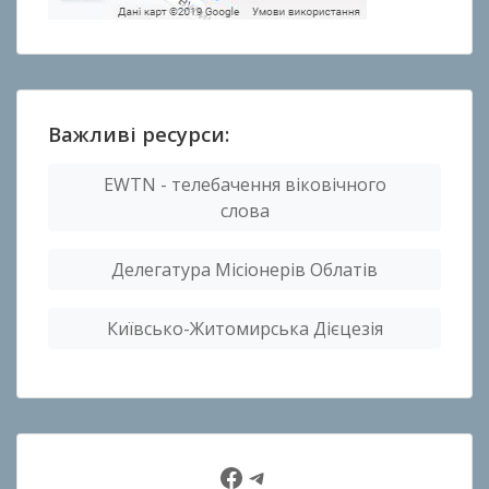
Важливі ресурси:
EWTN - телебачення віковічного
слова
Делегатура Місіонерів Облатів
Київсько-Житомирська Дієцезія
Facebook
Telegram