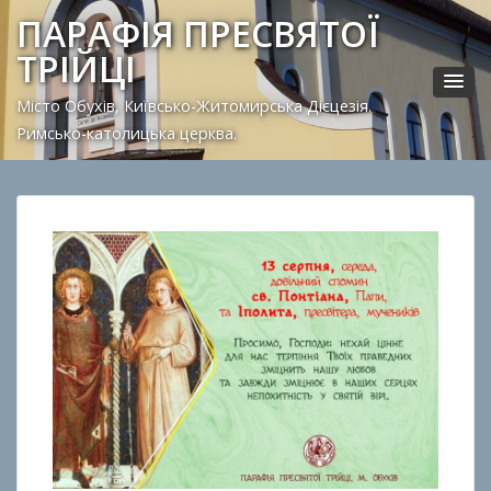
ПАРАФІЯ ПРЕСВЯТОЇ
ТРІЙЦІ
Місто Обухів, Київсько-Житомирська Дієцезія.
Римсько-католицька церква.