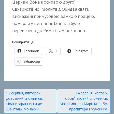
Церкви. Вона є основою другої
k
Євхаристійної Молитви. Обидва святі,
h
o
виснажені примусовою важкою працею,
n
померли у вигнанні. Їхні тіла було
k
перевезено до Рима і там поховано.
o
Поширити це:
Facebook
X
Telegram
WhatsApp
О
п
у
Навігація
12 серпня, вівторок,
14 серпня, четвер,
б
довільний спомин св.
обов’язковий спомин св.
записів
л
Йоани Франциски де
Максиміліана Марії Кольбе,
і
Шанталь, монахині.
пресвітера і мученика.
к