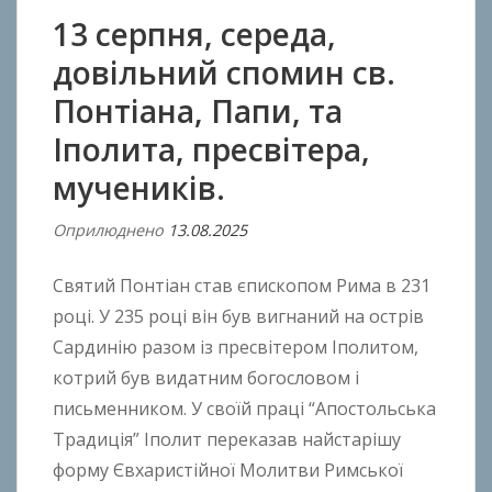
13 серпня, середа,
довільний спомин св.
Понтіана, Папи, та
Іполита, пресвітера,
мучеників.
Оприлюднено
13.08.2025
В
і
Святий Понтіан став єпископом Рима в 231
д
A
році. У 235 році він був вигнаний на острів
n
Сардинію разом із пресвітером Іполитом,
t
котрий був видатним богословом і
o
письменником. У своїй праці “Апостольська
n
Традиція” Іполит переказав найстарішу
B
форму Євхаристійної Молитви Римської
o