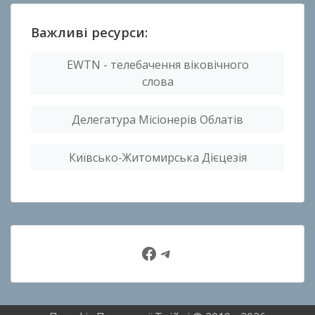
Важливі ресурси:
EWTN - телебачення віковічного
слова
Делегатура Місіонерів Облатів
Київсько-Житомирська Дієцезія
Facebook
Telegram