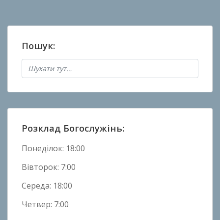
о
в
а
Пошук:
н
о
в
Н
о
в
и
Розклад Богослужінь:
н
и
Понеділок: 18:00
Вівторок: 7:00
Середа: 18:00
Четвер: 7:00