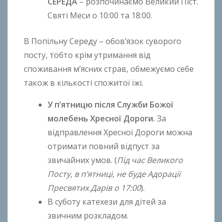
СЕРЕДА
– розпочинаємо Великий Піст.
o
Святі Меси о 10:00 та 18:00.
В Попільну Середу – обов’язок суворого
посту, тобто крім утримання від
споживання м’ясних страв, обмежуємо себе
також в кількості спожитої їжі.
У п’ятницю після Служби Божої
молебень Хресної Дороги.
За
відправлення Хресної Дороги можна
отримати повний відпуст за
звичайних умов. (
Під час Великого
Посту, в п’ятниці, не буде Адорації
Пресвятих Дарів о 17:00
).
В суботу катехези для дітей за
звичним розкладом.