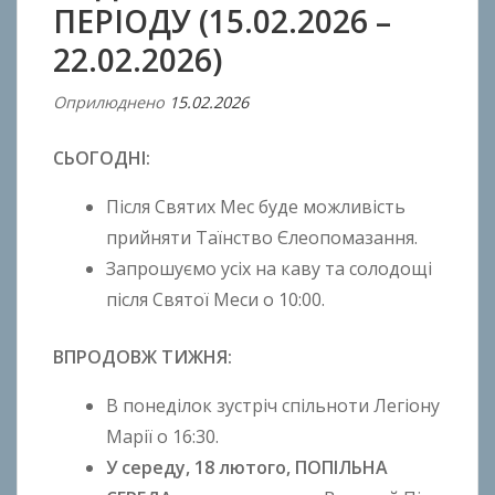
ПЕРІОДУ (15.02.2026 –
22.02.2026)
Оприлюднено
15.02.2026
В
і
СЬОГОДНІ:
д
A
Після Святих Мес буде можливість
n
прийняти Таїнство Єлеопомазання.
t
Запрошуємо усіх на каву та солодощі
o
n
після Святої Меси о 10:00.
B
o
ВПРОДОВЖ ТИЖНЯ:
k
В понеділок зустріч спільноти Легіону
h
o
Марії о 16:30.
n
У середу, 18 лютого, ПОПІЛЬНА
k