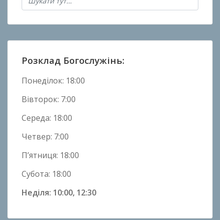
в
Н
о
в
и
Розклад Богослужінь:
н
и
Понеділок: 18:00
Вівторок: 7:00
Середа: 18:00
Четвер: 7:00
П’ятниця: 18:00
Субота: 18:00
Неділя: 10:00, 12:30