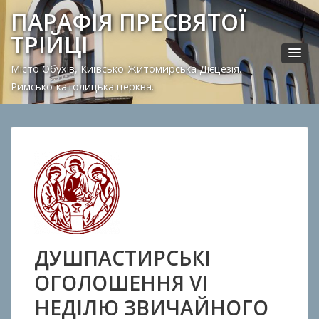
ПАРАФІЯ ПРЕСВЯТОЇ
ТРІЙЦІ
Місто Обухів, Київсько-Житомирська Дієцезія.
Римсько-католицька церква.
ДУШПАСТИРСЬКІ
ОГОЛОШЕННЯ VI
НЕДІЛЮ ЗВИЧАЙНОГО