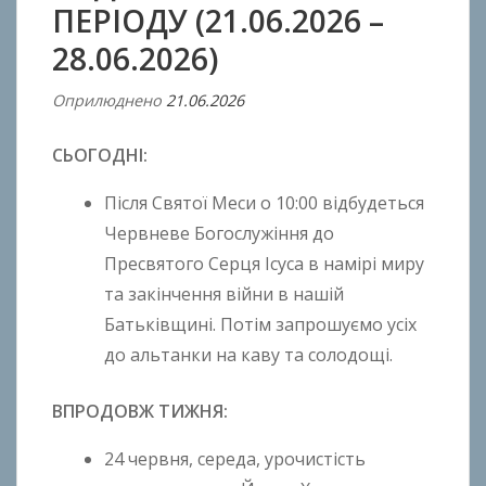
ПЕРІОДУ (21.06.2026 –
28.06.2026)
Оприлюднено
21.06.2026
В
і
СЬОГОДНІ:
д
A
Після Святої Меси о 10:00 відбудеться
n
Червневе Богослужіння до
t
Пресвятого Серця Ісуса в намірі миру
o
n
та закінчення війни в нашій
B
Батьківщині. Потім запрошуємо усіх
o
до альтанки на каву та солодощі.
k
h
ВПРОДОВЖ ТИЖНЯ:
o
n
24 червня, середа, урочистість
k