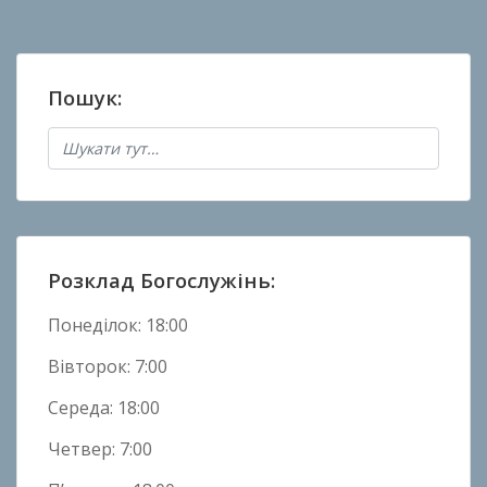
о
в
а
Пошук:
н
о
в
Н
о
в
и
Розклад Богослужінь:
н
и
Понеділок: 18:00
Вівторок: 7:00
Середа: 18:00
Четвер: 7:00