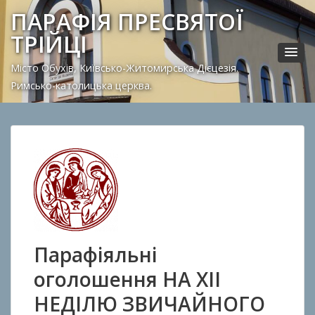
ПАРАФІЯ ПРЕСВЯТОЇ
ТРІЙЦІ
Місто Обухів, Київсько-Житомирська Дієцезія.
Римсько-католицька церква.
Парафіяльні
оголошення НА ХII
НЕДІЛЮ ЗВИЧАЙНОГО