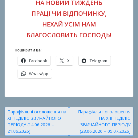
НА НОВИЙ ТИЖДЕНЬ
ПРАЦІ ЧИ ВІДПОЧИНКУ,
НЕХАЙ УСІМ НАМ
БЛАГОСЛОВИТЬ ГОСПОДЬ!
Поширити це:
Facebook
X
Telegram
WhatsApp
О
п
у
Навігація
Парафіяльні оголошення на
Парафіяльні оголошення
б
ХI НЕДІЛЮ ЗВИЧАЙНОГО
НА ХIII НЕДІЛЮ
записів
л
ПЕРІОДУ (14.06.2026 –
ЗВИЧАЙНОГО ПЕРІОДУ
і
21.06.2026)
(28.06.2026 – 05.07.2026)
к