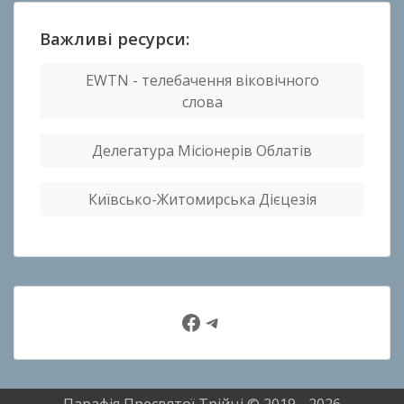
Важливі ресурси:
EWTN - телебачення віковічного
слова
Делегатура Місіонерів Облатів
Київсько-Житомирська Дієцезія
Facebook
Telegram