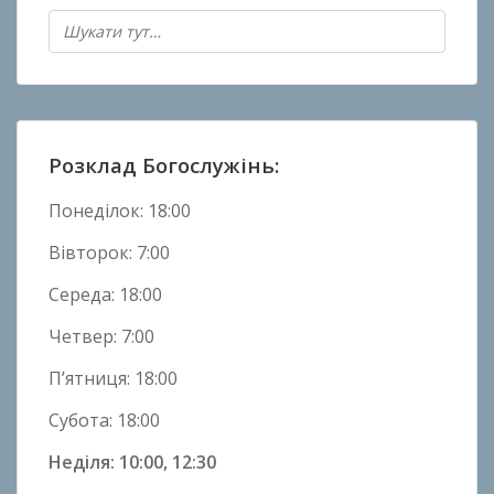
о
в
Н
о
в
и
Розклад Богослужінь:
н
и
Понеділок: 18:00
Вівторок: 7:00
Середа: 18:00
Четвер: 7:00
П’ятниця: 18:00
Субота: 18:00
Неділя: 10:00, 12:30