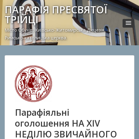
ПАРАФІЯ ПРЕСВЯТОЇ
ТРІЙЦІ
Місто Обухів, Київсько-Житомирська Дієцезія.
Римсько-католицька церква.
Парафіяльні
оголошення НА ХIV
НЕДІЛЮ ЗВИЧАЙНОГО