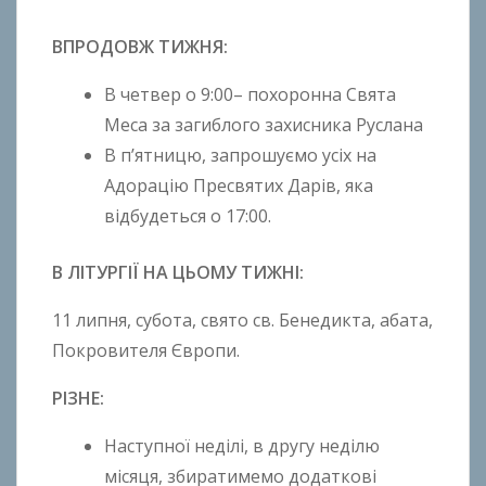
o
ВПРОДОВЖ ТИЖНЯ:
В четвер о 9:00– похоронна Свята
Меса за загиблого захисника Руслана
В п’ятницю, запрошуємо усіх на
Адорацію Пресвятих Дарів, яка
відбудеться о 17:00.
В ЛІТУРГІЇ НА ЦЬОМУ ТИЖНІ:
11 липня, субота, свято св. Бенедикта, абата,
Покровителя Європи.
РІЗНЕ:
Наступної неділі, в другу неділю
місяця, збиратимемо додаткові