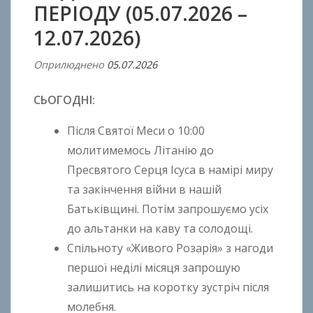
ПЕРІОДУ (05.07.2026 –
12.07.2026)
Оприлюднено
05.07.2026
В
і
СЬОГОДНІ:
д
A
Після Святої Меси о 10:00
n
молитимемось Літанію до
t
Пресвятого Серця Ісуса в намірі миру
o
n
та закінчення війни в нашій
B
Батьківщині. Потім запрошуємо усіх
o
до альтанки на каву та солодощі.
k
Спільноту «Живого Розарія» з нагоди
h
першої неділі місяця запрошую
o
залишитись на коротку зустріч після
n
молебня.
k