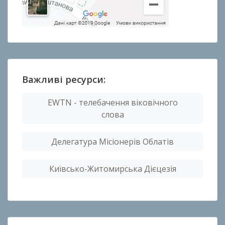
Важливі ресурси:
EWTN - телебачення віковічного
слова
Делегатура Місіонерів Облатів
Київсько-Житомирська Дієцезія