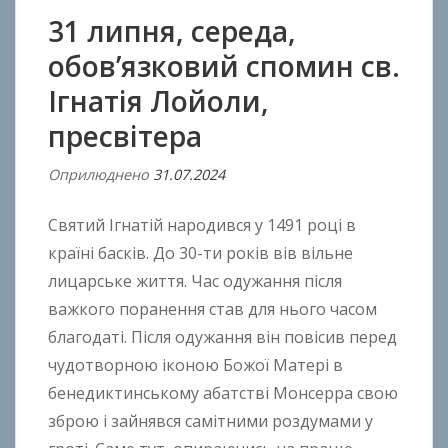
31 липня, середа,
обов’язковий спомин св.
Ігнатія Лойоли,
пресвітера
Оприлюднено
31.07.2024
В
і
Святий Ігнатій народився у 1491 році в
д
A
країні басків. До 30-ти років вів вільне
n
лицарське життя. Час одужання після
t
важкого поранення став для нього часом
o
благодаті. Після одужання він повісив перед
n
чудотворною іконою Божої Матері в
B
бенедиктинському абатстві Монсерра свою
o
зброю і зайнявся самітними роздумами у
k