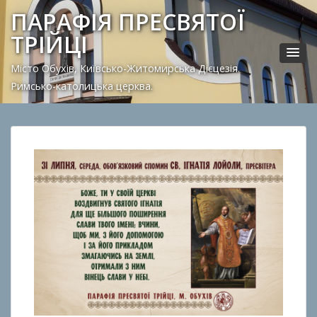
ПАРАФІЯ ПРЕСВЯТОЇ
ТРІЙЦІ
Місто Обухів, Київсько-Житомирська Дієцезія.
Римсько-католицька церква.