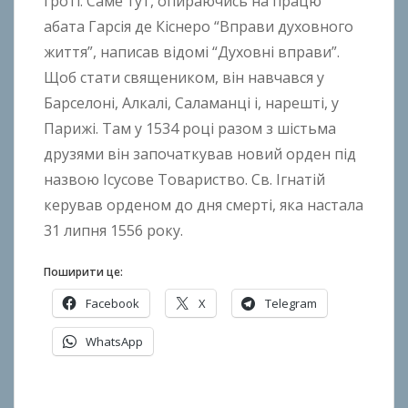
гроті. Саме тут, опираючись на працю
h
o
абата Гарсія де Кіснеро “Вправи духовного
n
життя”, написав відомі “Духовні вправи”.
k
Щоб стати священиком, він навчався у
o
Барселоні, Алкалі, Саламанці і, нарешті, у
Парижі. Там у 1534 році разом з шістьма
друзями він започаткував новий орден під
назвою Ісусове Товариство. Св. Ігнатій
керував орденом до дня смерті, яка настала
31 липня 1556 року.
Поширити це:
Facebook
X
Telegram
WhatsApp
О