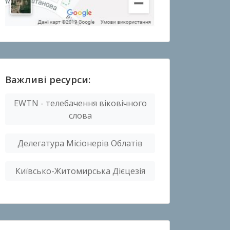
Важливі ресурси:
EWTN - телебачення віковічного
слова
Делегатура Місіонерів Облатів
Київсько-Житомирська Дієцезія