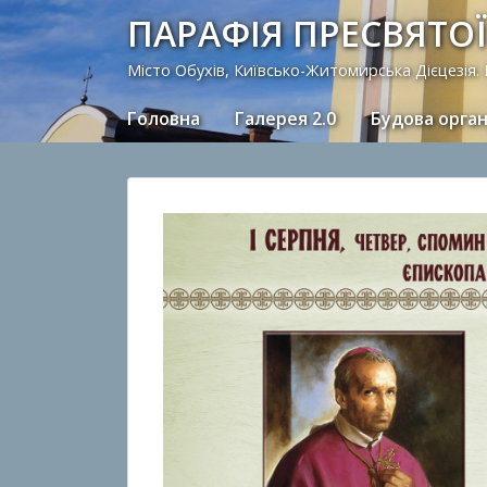
ПАРАФІЯ ПРЕСВЯТОЇ
Місто Обухів, Київсько-Житомирська Дієцезія.
Головна
Галерея 2.0
Будова орга