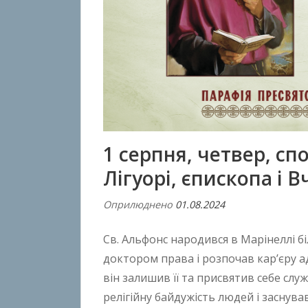
1 серпня, четвер, сп
Лігуорі, єпископа і 
Оприлюднено
01.08.2024
В
і
Св. Альфонс народився в Марінеллі біл
д
A
доктором права і розпочав кар’єру ад
n
він залишив її та присвятив себе сл
t
релігійну байдужість людей і заснув
o