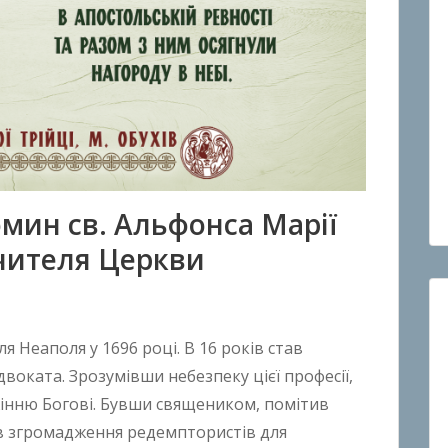
омин св. Альфонса Марії
Вчителя Церкви
я Неаполя у 1696 році. В 16 років став
воката. Зрозумівши небезпеку цієї професії,
ужінню Богові. Бувши священиком, помітив
ав згромадження редемптористів для