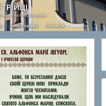
 ТРІЙЦІ
 Римсько-католицька церква.
ну
Історія парафії
Контакти