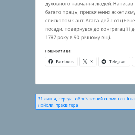
духовного навчання людей. Написав
n
багато праць, присвячених аскетизму
B
єпископом Сант-Агата-дей-Готі (Бенев
o
посади, повернувся до конгрегації і 
k
1787 року в 90-річному віці.
h
o
Поширити це:
n
k
Facebook
X
Telegram
o
О
п
у
Навігація
31 липня, середа, обов’язковий спомин св. Ігна
б
Лойоли, пресвітера
записів
л
і
к
о