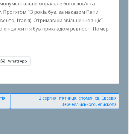
 монументальне моральне богослов’я та
. Протягом 13 років був, за наказом Папи,
енто, Італія). Отримавши звільнення з цієї
до кінця життя був прикладом ревності. Помер
WhatsApp
тія
2 серпня, п’ятниця, спомин св. Євсевія
Верчеллійського, єпископа