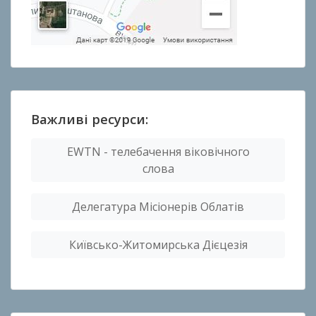
Важливі ресурси:
EWTN - телебачення віковічного
слова
Делегатура Місіонерів Облатів
Київсько-Житомирська Дієцезія