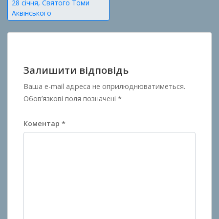
Навігація
28 січня, Святого Томи
Аквінського
записів
Залишити відповідь
Ваша e-mail адреса не оприлюднюватиметься.
Обов’язкові поля позначені
*
Коментар
*