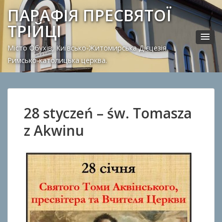
ПАРАФІЯ ПРЕСВЯТОЇ
ТРІЙЦІ
Місто Обухів, Київсько-Житомирська Дієцезія.
Римсько-католицька церква.
28 styczeń – św. Tomasza
z Akwinu