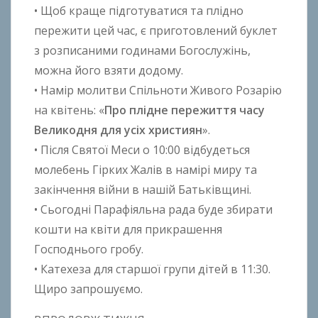
• Щоб краще підготуватися та плідно
o
пережити цей час, є приготовлений буклет
k
з розписаними годинами Богослужінь,
h
o
можна його взяти додому.
n
• Намір молитви Спільноти Живого Розарію
k
на квітень: «
Про плідне пережиття часу
o
Великодня для усіх християн
».
• Після Святої Меси o 10:00 відбудеться
молебень Гірких Жалів в намірі миру та
закінчення війни в нашій Батьківщині.
• Сьогодні Парафіяльна рада буде збирати
кошти на квіти для прикрашення
Господнього гробу.
• Катехеза для старшої групи дітей в 11:30.
Щиро запрошуємо.