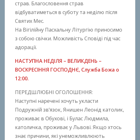
страв. Благословення страв
відбуватиметься в суботу та неділю після
Святих Мес.
На Вігілійну Пасхальну Літургію приносимо
з собою свічки. Можливість Сповіді під час
адорації.
НАСТУПНА НЕДІЛЯ – ВЕЛИКДЕНЬ –
ВОСКРЕСІННЯ ГОСПОДНЄ, Служба Божа о
12:00.
ПЕРЕДШЛЮБНІ ОГОЛОШЕННЯ:
Наступні наречені хочуть укласти
Подружній зв’язок, Янишен Леонід католик,
проживає в Обухові, i Булас Людмила,
католичка, проживає у Львові. Якщо хтось
знає причини, які унеможливлюють