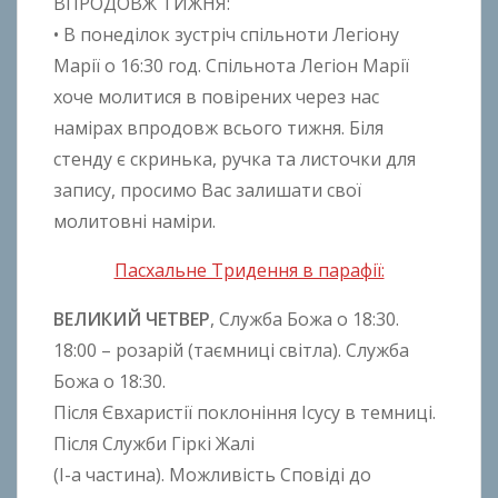
ВПРОДОВЖ ТИЖНЯ:
• В понеділок зустріч спільноти Легіону
Марії о 16:30 год. Спільнота Легіон Марії
хоче молитися в повірених через нас
намірах впродовж всього тижня. Біля
стенду є скринька, ручка та листочки для
запису, просимо Вас залишати свої
молитовні наміри.
Пасхальне Тридення в парафії:
ВЕЛИКИЙ ЧЕТВЕР
, Служба Божа о 18:30.
18:00 – розарій (таємниці світла). Служба
Божа о 18:30.
Після Євхаристії поклоніння Ісусу в темниці.
Після Служби Гіркі Жалі
(І-а частина). Можливість Сповіді до