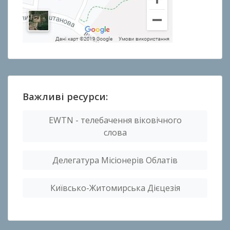
Важливі ресурси:
EWTN - телебачення віковічного
слова
Делегатура Місіонерів Облатів
Київсько-Житомирська Дієцезія