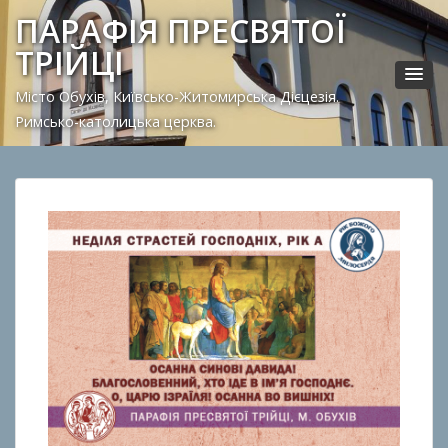
ПАРАФІЯ ПРЕСВЯТОЇ
ТРІЙЦІ
Місто Обухів, Київсько-Житомирська Дієцезія.
Римсько-католицька церква.