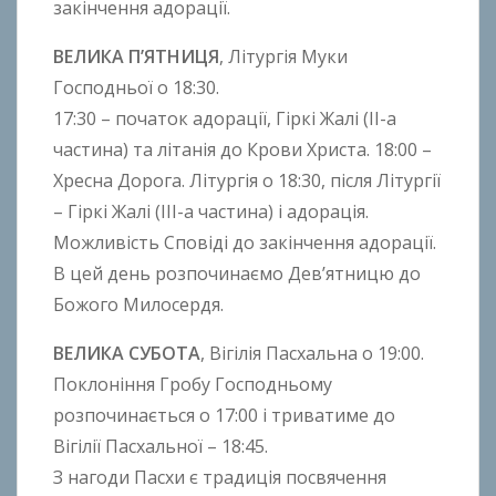
закінчення адорації.
ВЕЛИКА П’ЯТНИЦЯ
, Літургія Муки
Господньої о 18:30.
17:30 – початок адорації, Гіркі Жалі (ІІ-а
частина) та літанія до Крови Христа. 18:00 –
Хресна Дорога. Літургія о 18:30, після Літургії
– Гіркі Жалі (ІІІ-а частина) і адорація.
Можливість Сповіді до закінчення адорації.
В цей день розпочинаємо Дев’ятницю до
Божого Милосердя.
ВЕЛИКА СУБОТА
, Вігілія Пасхальна о 19:00.
Поклоніння Гробу Господньому
розпочинається о 17:00 і триватиме до
Вігілії Пасхальної – 18:45.
З нагоди Пасхи є традиція посвячення