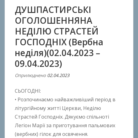
ДУШПАСТИРСЬКІ
ОГОЛОШЕННЯНА
НЕДІЛЮ СТРАСТЕЙ
ГОСПОДНІХ (Вербна
неділя)(02.04.2023 –
09.04.2023)
Оприлюднено
02.04.2023
В
і
СЬОГОДНІ:
д
A
• Розпочинаємо найважливіший період в
n
літургійному житті Церкви, Неділю
t
Страстей Господніх. Дякуємо спільноті
o
Легіон Марії за приготування пальмових
n
(вербних) гілок для освячення.
B