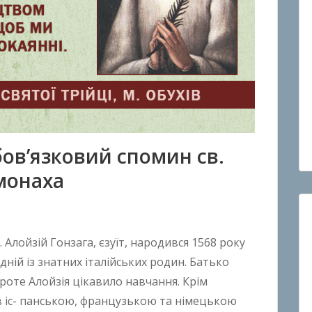
бов’язковий спомин св.
монаха
Алойзій Гонзага, єзуїт, народився 1568 року
дній із знатних італійських родин. Батько
проте Алойзія цікавило навчання. Крім
ів іс- панською, французькою та німецькою