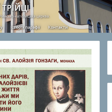
 ТРІЙЦІ
 Римсько-католицька церква.
ну
Історія парафії
Контакти