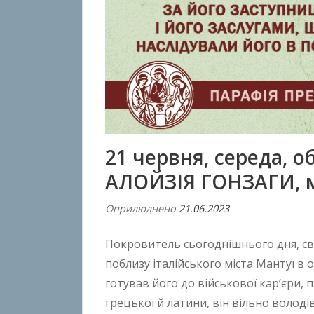
21 червня, середа, о
АЛОЙЗІЯ ГОНЗАГИ, 
Оприлюднено
21.06.2023
В
і
Покровитель сьогоднішнього дня, св. 
д
A
поблизу італійського міста Мантуї в о
n
готував його до військової кар’єри, 
t
грецької й латини, він вільно волод
o