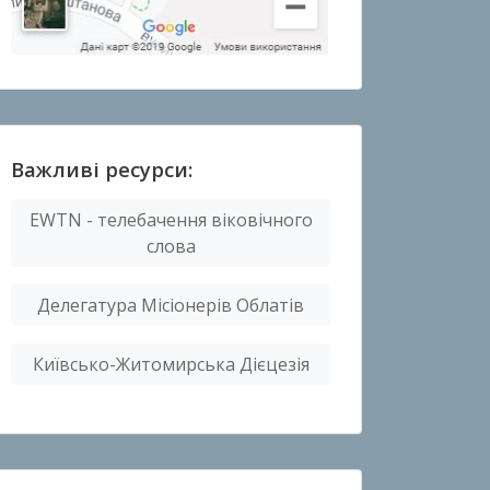
Важливі ресурси:
EWTN - телебачення віковічного
слова
Делегатура Місіонерів Облатів
Київсько-Житомирська Дієцезія