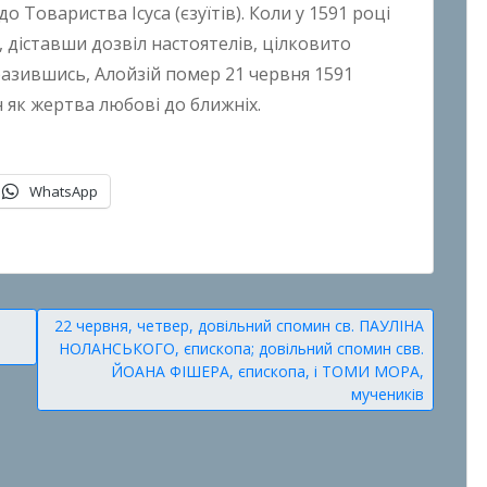
о Товариства Ісуса (єзуїтів). Коли у 1591 році
н, діставши дозвіл настоятелів, цілковито
разившись, Алойзій помер 21 червня 1591
 як жертва любові до ближніх.
WhatsApp
22 червня, четвер, довільний спомин св. ПАУЛІНА
НОЛАНСЬКОГО, єпископа; довільний спомин свв.
ЙОАНА ФІШЕРА, єпископа, і ТОМИ МОРА,
мучеників