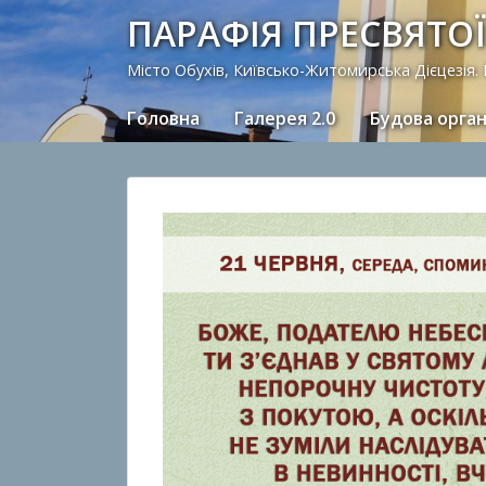
ПАРАФІЯ ПРЕСВЯТОЇ
Місто Обухів, Київсько-Житомирська Дієцезія.
Головна
Галерея 2.0
Будова орга