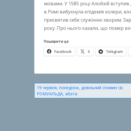
мовами. У 1585 році Алойзій вступив д
n
в Римі вибухнула епідемія холери, ві
B
присвятив себе служінню хворим. За
o
року. Про нього казали, що помер він
k
h
Поширити це:
o
n
Facebook
X
Telegram
k
o
О
п
у
Навігація
19 червня, понеділок, довільний спомин св.
б
РОМУАЛЬДА, абата
записів
л
і
к
о
в