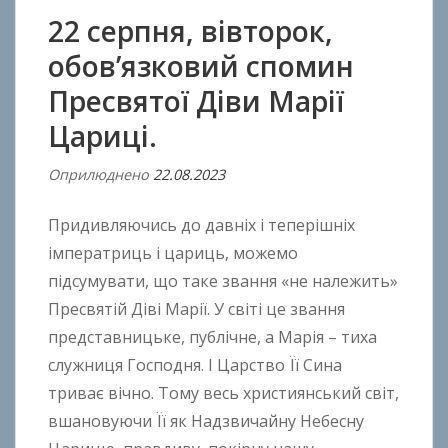
22 серпня, вівторок,
обов’язковий спомин
Пресвятої Діви Марії
Цариці.
Оприлюднено
22.08.2023
В
і
Придивляючись до давніх і теперішніх
д
A
імператриць і цариць, можемо
n
підсумувати, що таке звання «не належить»
t
Пресвятій Діві Марії. У світі це звання
o
представницьке, публічне, а Марія – тиха
n
служниця Господня. І Царство Її Сина
B
триває вічно. Тому весь християнський світ,
o
вшановуючи Її як Надзвичайну Небесну
k