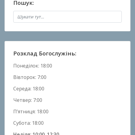
Пошук:
а
н
о
в
Н
о
в
Розклад Богослужінь:
и
н
Понеділок: 18:00
и
Вівторок: 7:00
Середа: 18:00
Четвер: 7:00
П’ятниця: 18:00
Субота: 18:00
Неділя: 10:00, 12:30