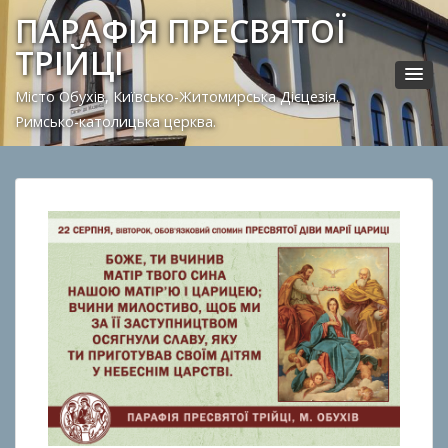
ПАРАФІЯ ПРЕСВЯТОЇ
ТРІЙЦІ
Місто Обухів, Київсько-Житомирська Дієцезія.
Римсько-католицька церква.