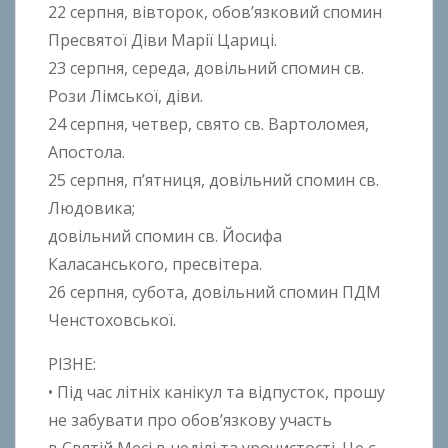
22 серпня, вівторок, обов’язковий спомин
Пресвятої Діви Марії Цариці.
23 серпня, середа, довільний спомин св.
Рози Лімської, діви.
24 серпня, четвер, свято св. Вартоломея,
Апостола.
25 серпня, п’ятниця, довільний спомин св.
Людовика;
довільний спомин св. Йосифа
Каласанського, пресвітера.
26 серпня, субота, довільний спомин ПДМ
Ченстоховської.
РІЗНЕ:
• Під час літніх канікул та відпусток, прошу
не забувати про обов’язкову участь
в Святій Месі в неділі та урочистості. Це є