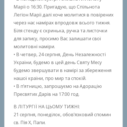
k
Марії о 16:30. Пригадую, що Спільнота
h
Легіон Марії далі хоче молитися в повірених
o
через нас намірах впродовж всього тижня.
n
Біля стенду є скринька, ручка та листочки
k
для запису, просимо Вас залишати свої
o
молитовні наміри.
• В четвер, 24 серпня, День Незалежності
України, будемо в цей день Святу Месу
будемо звершувати в намірі за збереження
нашої країни, про мир та спокій.
• В п’ятницю, запрошуємо на Адорацію
Пресвятих Дарів на 17:00 год.
В ЛІТУРГІЇ НА ЦЬОМУ ТИЖНІ:
21 серпня, понеділок, обов’язковий спомин
св. Пія Х, Папи.