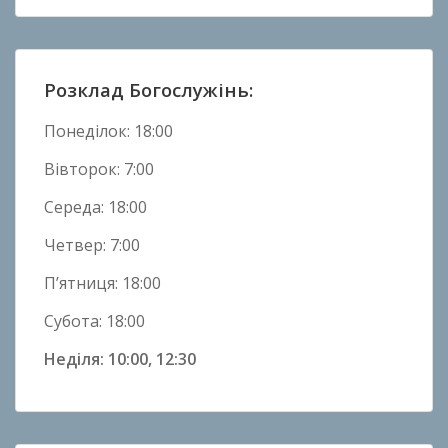
Н
о
в
Розклад Богослужінь:
и
н
Понеділок: 18:00
и
Вівторок: 7:00
Середа: 18:00
Четвер: 7:00
П’ятниця: 18:00
Субота: 18:00
Неділя: 10:00, 12:30