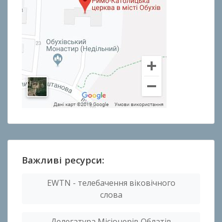
Важливі ресурси:
EWTN - телебачення віковічного
слова
Делегатура Місіонерів Облатів