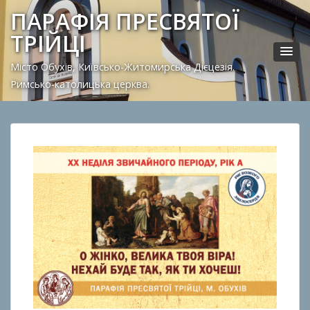
ПАРАФІЯ ПРЕСВЯТОЇ
ТРІЙЦІ
Місто Обухів, Київсько-Житомирська Дієцезія.
Римсько-католицька церква.