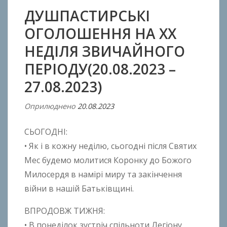
ДУШПАСТИРСЬКІ
ОГОЛОШЕННЯ НА ХX
НЕДІЛЯ ЗВИЧАЙНОГО
ПЕРІОДУ(20.08.2023 –
27.08.2023)
Оприлюднено
20.08.2023
В
і
СЬОГОДНІ:
д
A
• Як і в кожну неділю, сьогодні після Святих
n
Мес будемо молитися Коронку до Божого
t
Милосердя в намірі миру та закінчення
o
війни в нашій Батьківщині.
n
B
ВПРОДОВЖ ТИЖНЯ:
o
• В понеділок зустріч спільноти Легіону