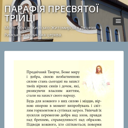
ПАРАФІЯ ПРЕСВЯТОЇ
ТРІЙЦІ
Місто Обухів, Київсько-Житомирська Дієцезія.
Римсько-католицька церква.