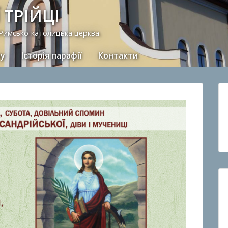
 ТРІЙЦІ
 Римсько-католицька церква.
ну
Історія парафії
Контакти