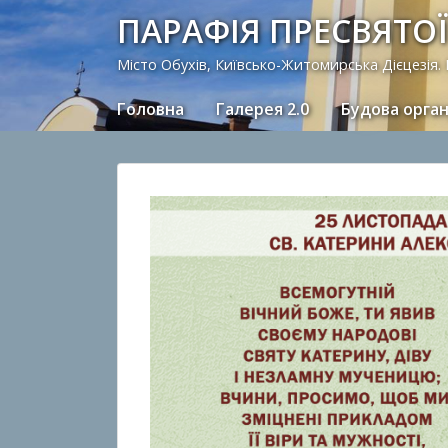
ПАРАФІЯ ПРЕСВЯТОЇ
Місто Обухів, Київсько-Житомирська Дієцезія.
Головна
Галерея 2.0
Будова орга