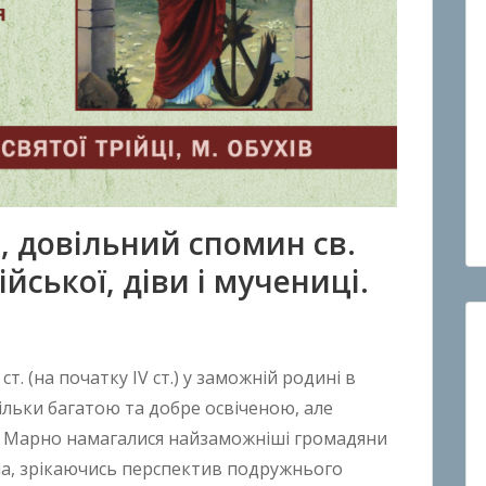
а, довільний спомин св.
ської, діви і мучениці.
ст. (на початку ІV ст.) у заможній родині в
 тільки багатою та добре освіченою, але
. Марно намагалися найзаможніші громадяни
вона, зрікаючись перспектив подружнього