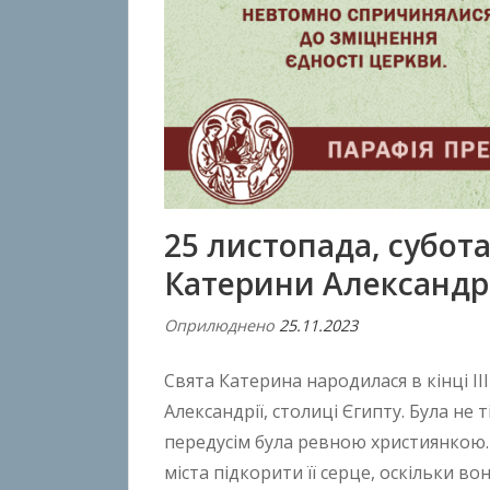
25 листопада, субот
Катерини Александрій
Оприлюднено
25.11.2023
В
і
Свята Катерина народилася в кінці ІІІ 
д
A
Александрії, столиці Єгипту. Була не
n
передусім була ревною християнкою
t
міста підкорити її серце, оскільки 
o