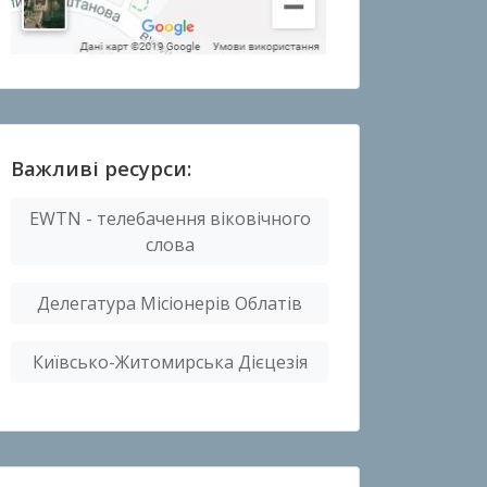
Важливі ресурси:
EWTN - телебачення віковічного
слова
Делегатура Місіонерів Облатів
Київсько-Житомирська Дієцезія