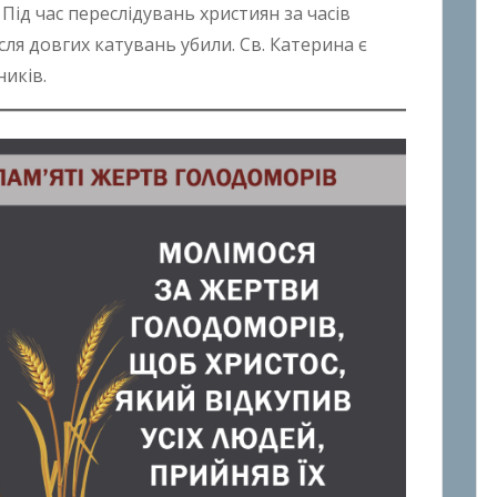
 Під час переслідувань християн за часів
ісля довгих катувань убили. Св. Катерина є
иків.