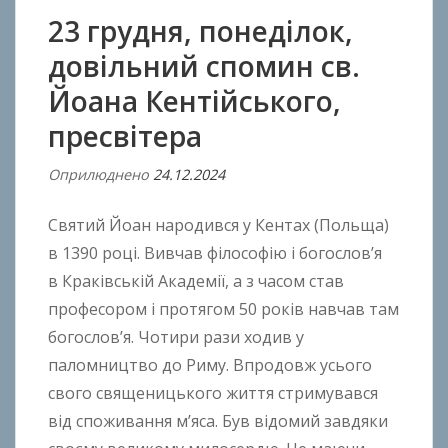
23 грудня, понеділок,
довільний спомин св.
Йоана Кентійського,
пресвітера
Оприлюднено
24.12.2024
В
і
Святий Йоан народився у Кентах (Польща)
д
A
в 1390 році. Вивчав філософію і богослов’я
n
в Краківській Академії, а з часом став
t
професором і протягом 50 років навчав там
o
богослов’я. Чотири рази ходив у
n
паломництво до Риму. Впродовж усього
B
свого священицького життя стримувався
o
від споживання м’яса. Був відомий завдяки
k