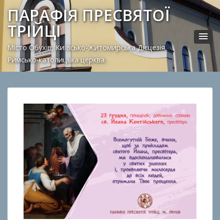
ПАРАФІЯ ПРЕСВЯТОЇ
ТРІЙЦІ
Місто Обухів, Київсько-Житомирська Дієцезія.
Римсько-католицька церква.