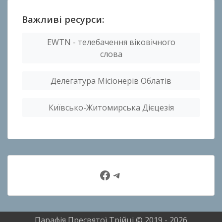
Важливі ресурси:
EWTN - телебачення віковічного
слова
Делегатура Місіонерів Облатів
Київсько-Житомирська Дієцезія
Facebook
Telegram
Парафія Пресвятої Трійці © 2019 - 2026