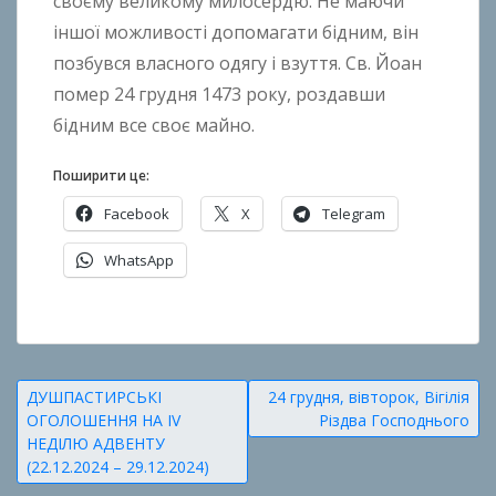
своєму великому милосердю. Не маючи
h
o
іншої можливості допомагати бідним, він
n
позбувся власного одягу і взуття. Св. Йо­ан
k
помер 24 грудня 1473 року, роздавши
o
бідним все своє майно.
Поширити це:
Facebook
X
Telegram
WhatsApp
О
п
у
Навігація
ДУШПАСТИРСЬКІ
24 грудня, вівторок, Вігілія
б
ОГОЛОШЕННЯ НА ІV
Різдва Господнього
записів
л
НЕДІЛЮ АДВЕНТУ
і
(22.12.2024 – 29.12.2024)
к