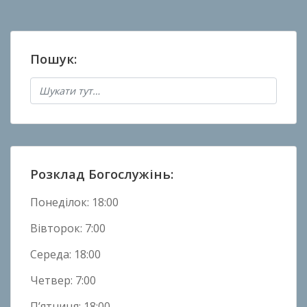
о
в
а
Пошук:
н
о
в
Н
о
в
и
Розклад Богослужінь:
н
и
Понеділок: 18:00
Вівторок: 7:00
Середа: 18:00
Четвер: 7:00
П’ятниця: 18:00