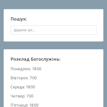
о
в
а
Пошук:
н
о
в
Н
о
в
и
Розклад Богослужінь:
н
и
Понеділок: 18:00
Вівторок: 7:00
Середа: 18:00
Четвер: 7:00
П’ятниця: 18:00