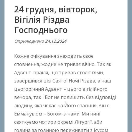
24 грудня, вівторок,
Вігілія Різдва
Господнього
Оприлюднено
24.12.2024
В
і
Кожне очікування знаходить своє
д
A
сповнення, жодне не триває вічно. Так як
n
Адвент Ізраїля, що тривав століттями,
t
завершився цієї Святої Ночі Різдва, а наш
o
цьогорічний Адвент – цього вігілійного
n
вечора, так і Бог не полишить без відповіді
B
людину, яка чекає на Його спасіння. Він є
o
Еммануїлом – Богом-з-нами. Ми нині
k
святкуємо чотири окремі Літургії, аби
h
o
година за годиною переживати з Ісусом