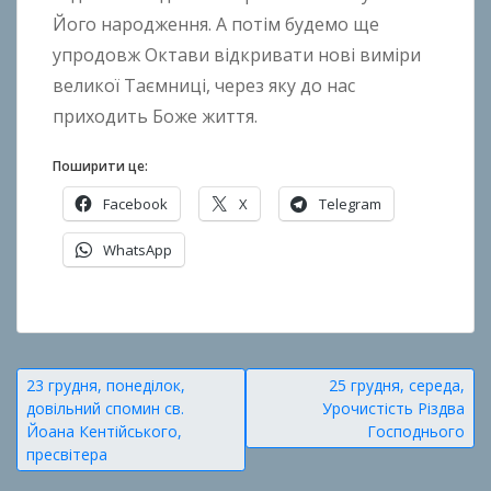
n
Його народження. А потім будемо ще
k
упродовж Октави відкривати нові виміри
o
великої Таємниці, через яку до нас
приходить Боже життя.
Поширити це:
Facebook
X
Telegram
WhatsApp
О
п
у
Навігація
23 грудня, понеділок,
25 грудня, середа,
б
довільний спомин св.
Урочистість Різдва
записів
л
Йоана Кентійського,
Господнього
і
пресвітера
к