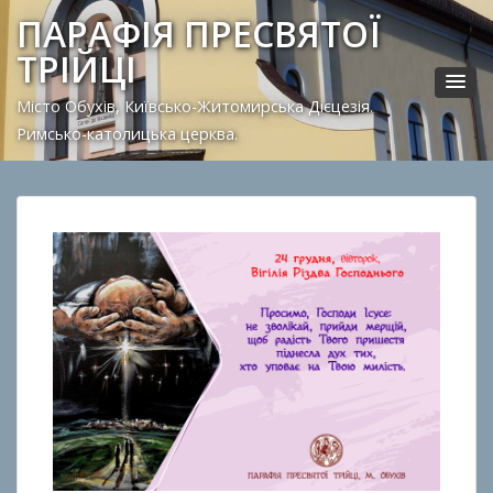
ПАРАФІЯ ПРЕСВЯТОЇ
ТРІЙЦІ
Місто Обухів, Київсько-Житомирська Дієцезія.
Римсько-католицька церква.