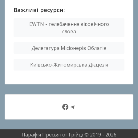
Важливі ресурси:
EWTN - телебачення віковічного
слова
Делегатура Місіонерів Облатів
Київсько-Житомирська Дієцезія
Facebook
Telegram
Парафія Пресвятої Трійці © 2019 - 2026