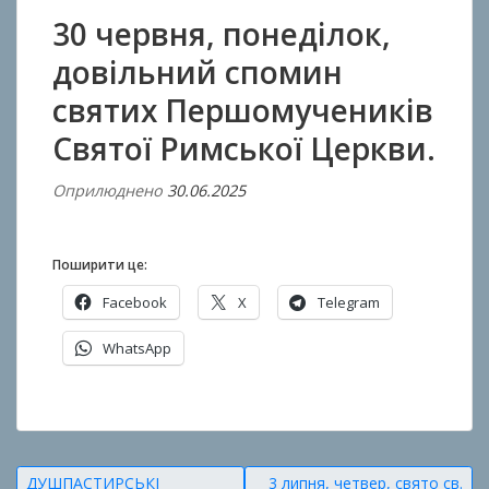
30 червня, понеділок,
довільний спомин
святих Першомучеників
Святої Римської Церкви.
Оприлюднено
30.06.2025
В
і
д
Поширити це:
A
n
Facebook
X
Telegram
t
WhatsApp
o
n
О
B
п
o
у
k
Навігація
ДУШПАСТИРСЬКІ
3 липня, четвер, свято св.