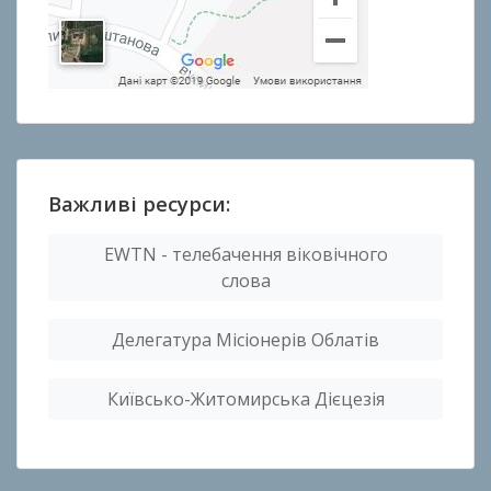
Важливі ресурси:
EWTN - телебачення віковічного
слова
Делегатура Місіонерів Облатів
Київсько-Житомирська Дієцезія