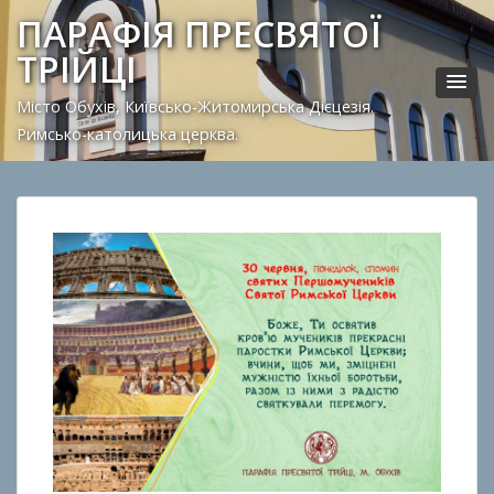
ПАРАФІЯ ПРЕСВЯТОЇ
ТРІЙЦІ
Місто Обухів, Київсько-Житомирська Дієцезія.
Римсько-католицька церква.