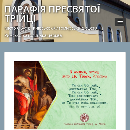
ПАРАФІЯ ПРЕСВЯТОЇ
ТРІЙЦІ
Місто Обухів, Київсько-Житомирська Дієцезія.
Римсько-католицька церква.