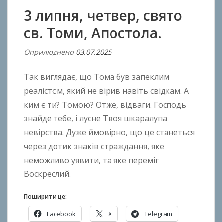
3 липня, четвер, свято
св. Томи, Апостола.
Оприлюднено
03.07.2025
В
і
Так виглядає, що Тома був запеклим
д
A
реалістом, який не вірив навіть свідкам. А
n
ким є ти? Томою? Отже, відваги. Господь
t
знайде тебе, і лусне Твоя шкаралупа
o
невірства. Дуже ймовірно, що це станеться
n
через дотик знаків страждання, яке
B
неможливо уявити, та яке переміг
o
Воскреслий.
k
h
Поширити це:
o
n
Facebook
X
Telegram